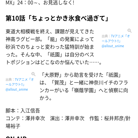
MX」24：00～、お見逃しなく!
第10話「ちょっとかき氷食べ過ぎて」
東道大相模戦を終え、課題が見えてきた
出典：
TVアニメ「オ
神高ラグビー部。「籠」の発案によって
ールアウト!!」
砂浜でのちょっと変わった猛特訓が始ま
@allout_anime
った。そんな中、「祇園」は自分のベス
トポジションはどこなのか悩んでいた……。
「大原野」から助言を受けた「祇園」
出典：
TVアニメ「オ
は、「賀茂」と一緒に神奈川イチのフラ
ールアウト!!」
ンカーがいる「嶺蔭学園」へと偵察に向
@allout_anime
かう。
脚本：入江信吾
コンテ：澤井幸次 演出：澤井幸次 作監：桜井邦彦/針
場裕子