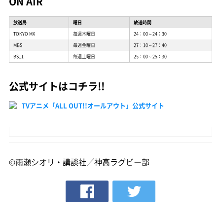
ON AIR
放送局
曜日
放送時間
TOKYO MX
毎週木曜日
24：00～24：30
MBS
毎週金曜日
27：10～27：40
BS11
毎週土曜日
25：00～25：30
公式サイトはコチラ!!
TVアニメ「ALL OUT!!オールアウト」公式サイト
©雨瀬シオリ・講談社／神高ラグビー部