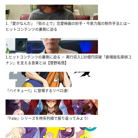
1.『愛がなんだ』『街の上で』恋愛映画の妙手・今泉力哉の制作手法とは－
ヒットコンテンツの裏側に迫る
1.ヒットコンテンツの裏側に迫る － 興行収入130億円突破「劇場版名探偵コ
ナン」を支える音楽とは【菅野祐悟】
『ハイキュー!!』に登場するリベロ達!
『Fate』シリーズを時系列順で振り返ってみよう!