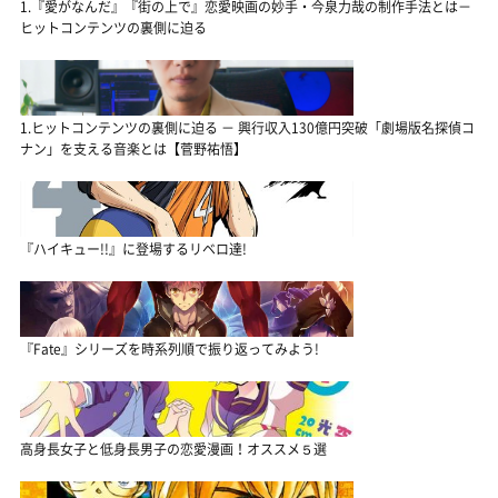
1.『愛がなんだ』『街の上で』恋愛映画の妙手・今泉力哉の制作手法とは－
ヒットコンテンツの裏側に迫る
1.ヒットコンテンツの裏側に迫る － 興行収入130億円突破「劇場版名探偵コ
ナン」を支える音楽とは【菅野祐悟】
『ハイキュー!!』に登場するリベロ達!
『Fate』シリーズを時系列順で振り返ってみよう!
高身長女子と低身長男子の恋愛漫画！オススメ５選