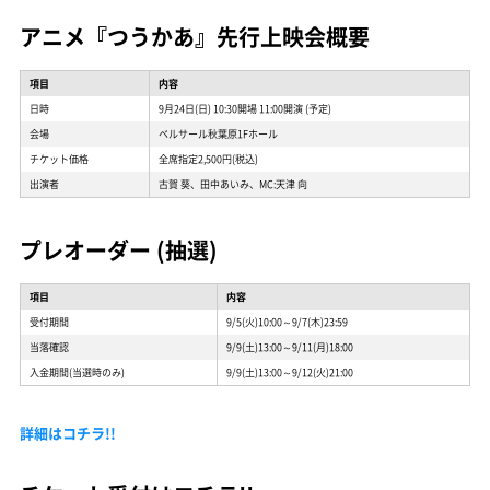
アニメ『つうかあ』先行上映会概要
項目
内容
日時
9月24日(日) 10:30開場 11:00開演 (予定)
会場
ベルサール秋葉原1Fホール
チケット価格
全席指定2,500円(税込)
出演者
古賀 葵、田中あいみ、MC:天津 向
プレオーダー (抽選)
項目
内容
受付期間
9/5(火)10:00～9/7(木)23:59
当落確認
9/9(土)13:00～9/11(月)18:00
入金期間(当選時のみ)
9/9(土)13:00～9/12(火)21:00
詳細はコチラ!!