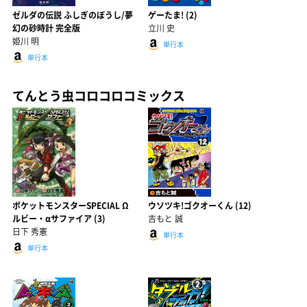
ゼルダの伝説 ふしぎのぼうし/夢
ゲーたま! (2)
幻の砂時計 完全版
立川 史
姫川 明
単行本
単行本
てんとう虫コロコロコミックス
ポケットモンスターSPECIAL Ω
ウソツキ!ゴクオーくん (12)
ルビー・αサファイア (3)
吉もと 誠
日下 秀憲
単行本
単行本