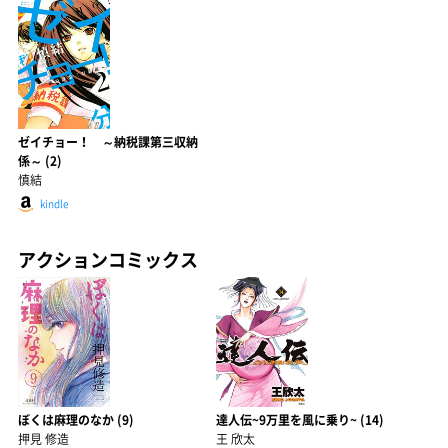
ゼイチョー！ ～納税課第三収納
係～ (2)
慎結
kindle
アクションコミックス
ぼくは麻理のなか (9)
達人伝~9万里を風に乗り~ (14)
押見 修造
王 欣太