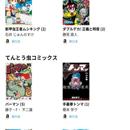
新甲虫王者ムシキング (2)
ダブルデカ! 正義と時夜 (2)
石井 じゅんのすけ
勝見 直人
単行本
単行本
てんとう虫コミックス
パーマン (5)
手裏拳トンマ (1)
藤子・F・ 不二雄
樫本 学ヴ
単行本
単行本