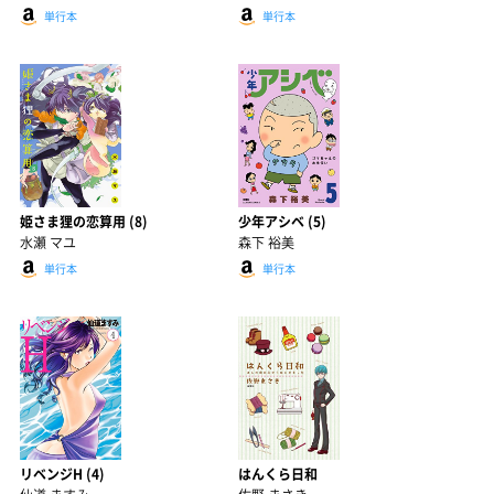
単行本
単行本
姫さま狸の恋算用 (8)
少年アシベ (5)
水瀬 マユ
森下 裕美
単行本
単行本
リベンジH (4)
はんくら日和