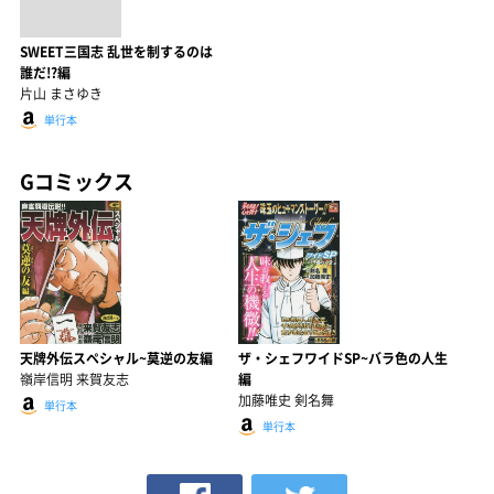
SWEET三国志 乱世を制するのは
誰だ!?編
片山 まさゆき
単行本
Gコミックス
天牌外伝スペシャル~莫逆の友編
ザ・シェフワイドSP~バラ色の人生
嶺岸信明 来賀友志
編
加藤唯史 剣名舞
単行本
単行本