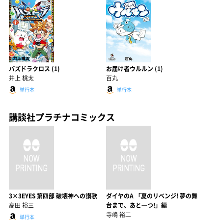
パズドラクロス (1)
お届け者ウルルン (1)
井上 桃太
百丸
単行本
単行本
講談社プラチナコミックス
3×3EYES 第四部 破壊神への讃歌
ダイヤのA 「夏のリベンジ! 夢の舞
高田 裕三
台まで、あと一つ!」編
寺嶋 裕二
単行本