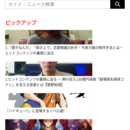
ピックアップ
1.『愛がなんだ』『街の上で』恋愛映画の妙手・今泉力哉の制作手法とは－
ヒットコンテンツの裏側に迫る
1.ヒットコンテンツの裏側に迫る － 興行収入130億円突破「劇場版名探偵コ
ナン」を支える音楽とは【菅野祐悟】
『ハイキュー!!』に登場するリベロ達!