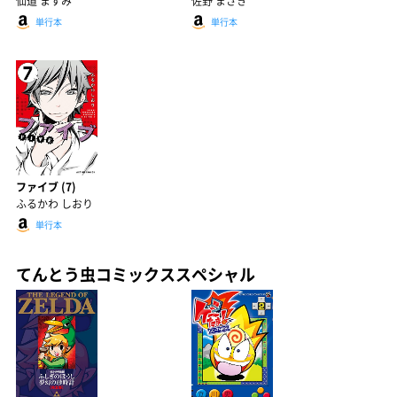
仙道 ますみ
佐野 まさき
単行本
単行本
ファイブ (7)
ふるかわ しおり
単行本
てんとう虫コミックススペシャル