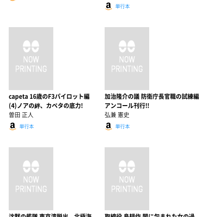
単行本
capeta 16歳のF3パイロット編
加治隆介の議 防衛庁長官職の試練編
(4)ノアの絆、カペタの底力!
アンコール刊行!!
曽田 正人
弘兼 憲史
単行本
単行本
沈黙の艦隊 東京湾脱出、北極海
取締役 島耕作 闇に包まれた女の過