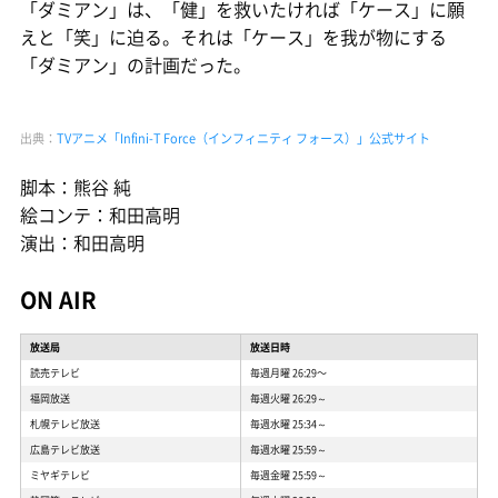
「ダミアン」は、「健」を救いたければ「ケース」に願
えと「笑」に迫る。それは「ケース」を我が物にする
「ダミアン」の計画だった。
出典：
TVアニメ「Infini-T Force（インフィニティ フォース）」公式サイト
脚本：熊谷 純
絵コンテ：和田高明
演出：和田高明
ON AIR
放送局
放送日時
読売テレビ
毎週月曜 26:29〜
福岡放送
毎週火曜 26:29～
札幌テレビ放送
毎週水曜 25:34～
広島テレビ放送
毎週水曜 25:59～
ミヤギテレビ
毎週金曜 25:59～