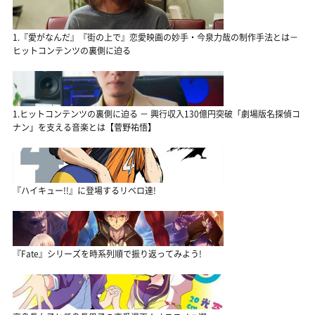
1.『愛がなんだ』『街の上で』恋愛映画の妙手・今泉力哉の制作手法とは－
ヒットコンテンツの裏側に迫る
1.ヒットコンテンツの裏側に迫る － 興行収入130億円突破「劇場版名探偵コ
ナン」を支える音楽とは【菅野祐悟】
『ハイキュー!!』に登場するリベロ達!
『Fate』シリーズを時系列順で振り返ってみよう!