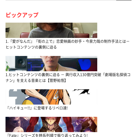
ピックアップ
1.『愛がなんだ』『街の上で』恋愛映画の妙手・今泉力哉の制作手法とは－
ヒットコンテンツの裏側に迫る
1.ヒットコンテンツの裏側に迫る － 興行収入130億円突破「劇場版名探偵コ
ナン」を支える音楽とは【菅野祐悟】
『ハイキュー!!』に登場するリベロ達!
『Fate』シリーズを時系列順で振り返ってみよう!