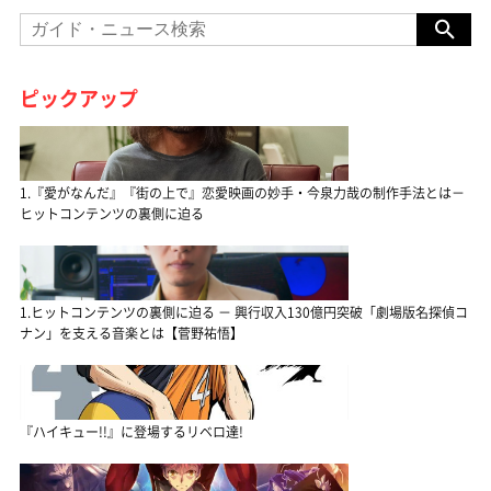
ピックアップ
1.『愛がなんだ』『街の上で』恋愛映画の妙手・今泉力哉の制作手法とは－
ヒットコンテンツの裏側に迫る
1.ヒットコンテンツの裏側に迫る － 興行収入130億円突破「劇場版名探偵コ
ナン」を支える音楽とは【菅野祐悟】
『ハイキュー!!』に登場するリベロ達!