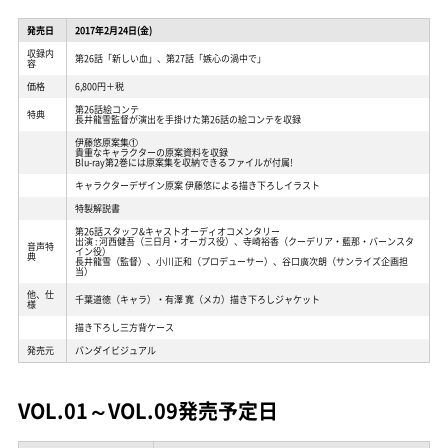
発売日
2017年2月24日(金)
収録内
第26話「新しい血」、第27話「嫉心の渦中で」
容
価格
6,800円＋税
第26話絵コンテ
特典
長井龍雪監督が演出を手掛けた第26話の絵コンテを収録
伊藤悠原案集①
貴重なキャラクターの原案資料を収録
Blu-ray第2巻には原案集を収納できるファイルが付属!
キャラクターデザイン原案 伊藤悠による描き下ろしイラスト
特製解説書
第26話スタッフ&キャストオーディオコメンタリー
出演 : 河西健吾（三日月・オーガス役）、寺崎裕香（クーデリア・藍那・バーンスタ
音声特
イン役）
典
長井龍雪（監督）、小川正和（プロデューサー）、谷口廣次朗（サンライズ企画担
当）
他、仕
千葉道徳（キャラ）・有澤 寛（メカ）描き下ろしジャケット
様
描き下ろし三方背ケース
発売元
バンダイビジュアル
VOL.01～VOL.09発売予定日