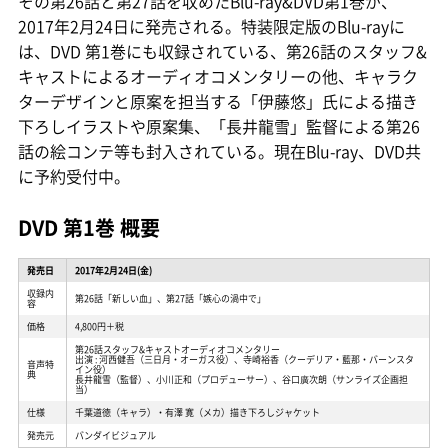
その第26話と第27話を収めたBlu-ray&DVD第1巻が、
2017年2月24日に発売される。特装限定版のBlu-rayに
は、DVD 第1巻にも収録されている、第26話のスタッフ&
キャストによるオーディオコメンタリーの他、キャラク
ターデザインと原案を担当する「伊藤悠」氏による描き
下ろしイラストや原案集、「長井龍雪」監督による第26
話の絵コンテ等も封入されている。現在Blu-ray、DVD共
に予約受付中。
DVD 第1巻 概要
発売日
2017年2月24日(金)
収録内
第26話「新しい血」、第27話「嫉心の渦中で」
容
価格
4,800円＋税
第26話スタッフ&キャストオーディオコメンタリー
出演 : 河西健吾（三日月・オーガス役）、寺崎裕香（クーデリア・藍那・バーンスタ
音声特
イン役）
典
長井龍雪（監督）、小川正和（プロデューサー）、谷口廣次朗（サンライズ企画担
当）
仕様
千葉道徳（キャラ）・有澤 寛（メカ）描き下ろしジャケット
発売元
バンダイビジュアル