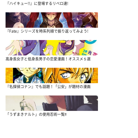
『ハイキュー!!』に登場するリベロ達!
『Fate』シリーズを時系列順で振り返ってみよう!
高身長女子と低身長男子の恋愛漫画！オススメ５選
『名探偵コナン』でも話題！「公安」が題材の漫画
「うずまきナルト」の使用忍術一覧‼