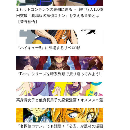
1.ヒットコンテンツの裏側に迫る － 興行収入130億
円突破「劇場版名探偵コナン」を支える音楽とは
【菅野祐悟】
『ハイキュー!!』に登場するリベロ達!
『Fate』シリーズを時系列順で振り返ってみよう!
高身長女子と低身長男子の恋愛漫画！オススメ５選
『名探偵コナン』でも話題！「公安」が題材の漫画