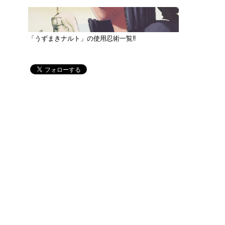
「うずまきナルト」の使用忍術一覧‼