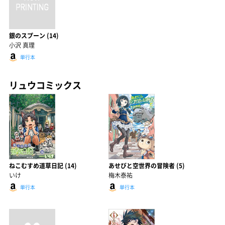
銀のスプーン (14)
小沢 真理
単行本
リュウコミックス
ねこむすめ道草日記 (14)
あせびと空世界の冒険者 (5)
いけ
梅木泰祐
単行本
単行本