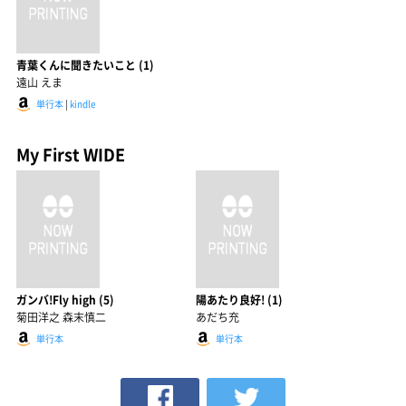
青葉くんに聞きたいこと (1)
遠山 えま
単行本
|
kindle
My First WIDE
ガンバ!Fly high (5)
陽あたり良好! (1)
菊田洋之 森末慎二
あだち充
単行本
単行本