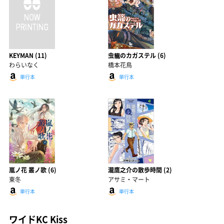
KEYMAN (11)
虫籠のカガステル (6)
わらいなく
橋本花鳥
単行本
単行本
嵐ノ花 叢ノ歌 (6)
瀧鷹之介の散歩時間 (2)
東冬
アサミ・マート
単行本
単行本
ワイドKC Kiss