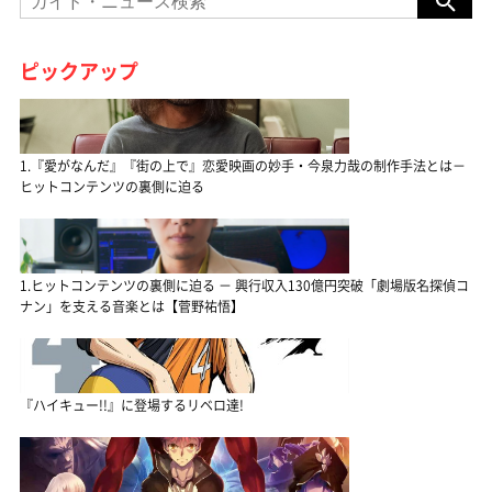
ピックアップ
1.『愛がなんだ』『街の上で』恋愛映画の妙手・今泉力哉の制作手法とは－
ヒットコンテンツの裏側に迫る
1.ヒットコンテンツの裏側に迫る － 興行収入130億円突破「劇場版名探偵コ
ナン」を支える音楽とは【菅野祐悟】
『ハイキュー!!』に登場するリベロ達!