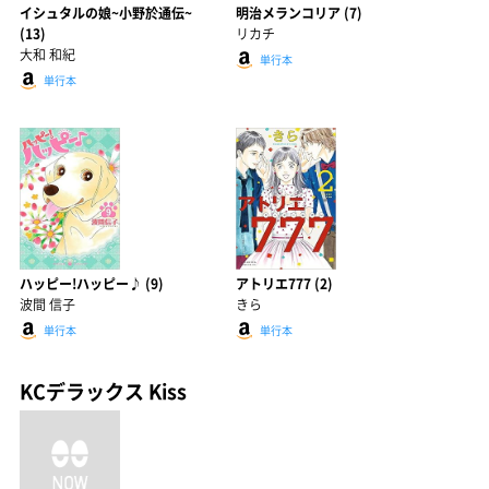
イシュタルの娘~小野於通伝~
明治メランコリア (7)
(13)
リカチ
大和 和紀
単行本
単行本
ハッピー!ハッピー♪ (9)
アトリエ777 (2)
波間 信子
きら
単行本
単行本
KCデラックス Kiss