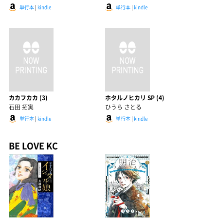
単行本
|
kindle
単行本
|
kindle
カカフカカ (3)
ホタルノヒカリ SP (4)
石田 拓実
ひうら さとる
単行本
|
kindle
単行本
|
kindle
BE LOVE KC