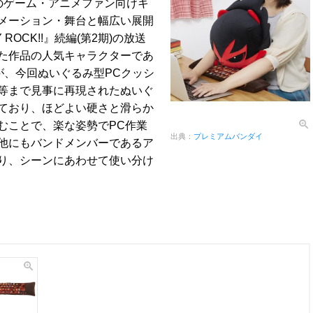
オ初のゲーム・アニメファン向けキ
メーション・舞台と幅広い展開
 ROCK!!』続編(第2期)の放送
た作品の人気キャラクターであ
が、今回ぬいぐるみ型PCクッシ
等まで見事に再現されたぬいぐ
ており、ほどよい硬さと滑らか
むことで、楽な姿勢でPC作業
出典：
プレミアムバンダイ
他にもバンドメンバーであるア
り、シーンにあわせて使い分け