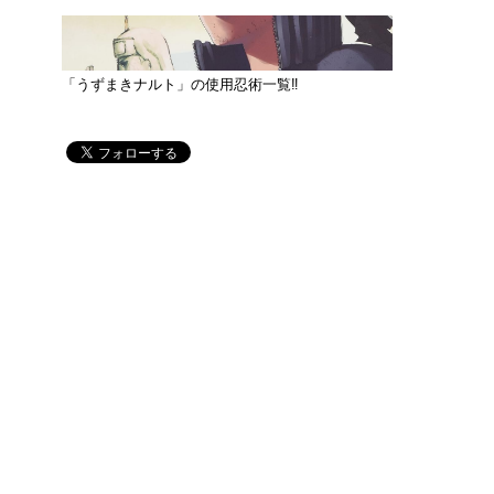
「うずまきナルト」の使用忍術一覧‼