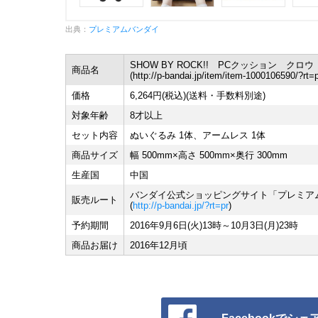
出典：
プレミアムバンダイ
SHOW BY ROCK!! PCクッション クロウ
商品名
(http://p-bandai.jp/item/item-1000106590/?rt=p
価格
6,264円(税込)(送料・手数料別途)
対象年齢
8才以上
セット内容
ぬいぐるみ 1体、アームレス 1体
商品サイズ
幅 500mm×高さ 500mm×奥行 300mm
生産国
中国
バンダイ公式ショッピングサイト「プレミア
販売ルート
(
http://p-bandai.jp/?rt=pr
)
予約期間
2016年9月6日(火)13時～10月3日(月)23時
商品お届け
2016年12月頃