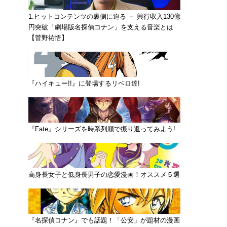
1.ヒットコンテンツの裏側に迫る － 興行収入130億
円突破「劇場版名探偵コナン」を支える音楽とは
【菅野祐悟】
『ハイキュー!!』に登場するリベロ達!
『Fate』シリーズを時系列順で振り返ってみよう!
高身長女子と低身長男子の恋愛漫画！オススメ５選
『名探偵コナン』でも話題！「公安」が題材の漫画