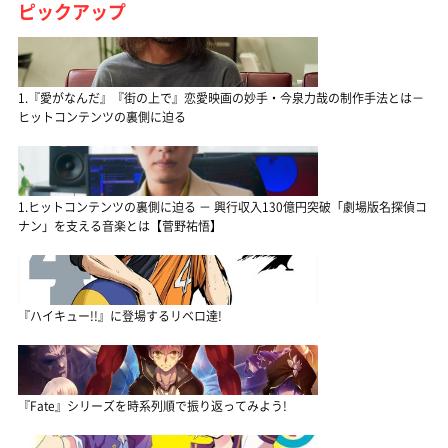
ピックアップ
1.『愛がなんだ』『街の上で』恋愛映画の妙手・今泉力哉の制作手法とは－
ヒットコンテンツの裏側に迫る
1.ヒットコンテンツの裏側に迫る － 興行収入130億円突破「劇場版名探偵コ
ナン」を支える音楽とは【菅野祐悟】
『ハイキュー!!』に登場するリベロ達!
『Fate』シリーズを時系列順で振り返ってみよう!