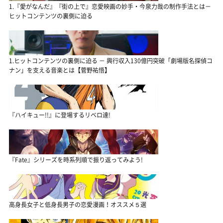
1.『愛がなんだ』『街の上で』恋愛映画の妙手・今泉力哉の制作手法とは－
ヒットコンテンツの裏側に迫る
1.ヒットコンテンツの裏側に迫る － 興行収入130億円突破「劇場版名探偵コ
ナン」を支える音楽とは【菅野祐悟】
『ハイキュー!!』に登場するリベロ達!
『Fate』シリーズを時系列順で振り返ってみよう!
高身長女子と低身長男子の恋愛漫画！オススメ５選