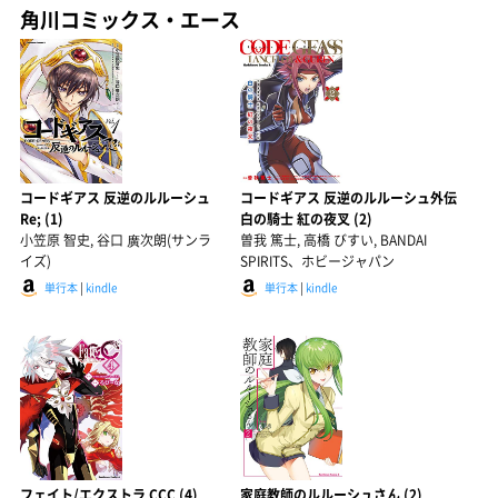
角川コミックス・エース
コードギアス 反逆のルルーシュ
コードギアス 反逆のルルーシュ外伝
Re; (1)
白の騎士 紅の夜叉 (2)
小笠原 智史, 谷口 廣次朗(サンラ
曽我 篤士, 高橋 びすい, BANDAI
イズ)
SPIRITS、ホビージャパン
単行本
|
kindle
単行本
|
kindle
フェイト/エクストラ CCC (4)
家庭教師のルルーシュさん (2)