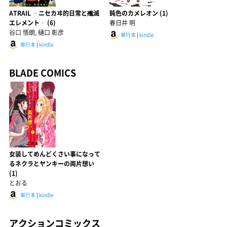
ATRAIL ‐ニセカヰ的日常と殲滅
鈍色のカメレオン (1)
エレメント‐ (6)
春日井 明
谷口 悟朗, 樋口 彰彦
単行本
|
kindle
単行本
|
kindle
BLADE COMICS
女装してめんどくさい事になって
るネクラとヤンキーの両片想い
(1)
とおる
単行本
|
kindle
アクションコミックス