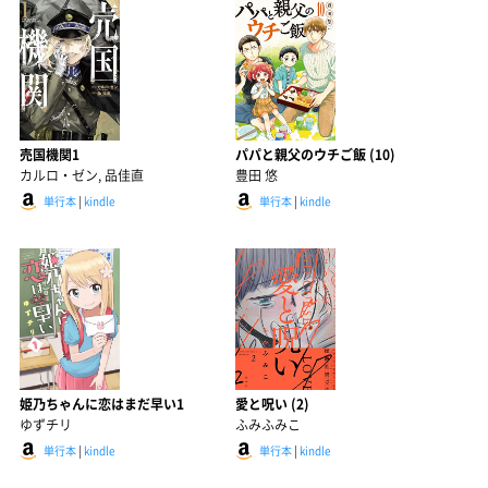
売国機関1
パパと親父のウチご飯 (10)
カルロ・ゼン, 品佳直
豊田 悠
単行本
|
kindle
単行本
|
kindle
姫乃ちゃんに恋はまだ早い1
愛と呪い (2)
ゆずチリ
ふみふみこ
単行本
|
kindle
単行本
|
kindle