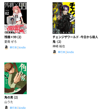
残機×99 (2)
チェンジザワールド -今日から殺人
愛南 ぜろ
鬼- (2)
神崎 裕也
単行本
|
kindle
単行本
|
kindle
角の男 (2)
山うた
単行本
|
kindle