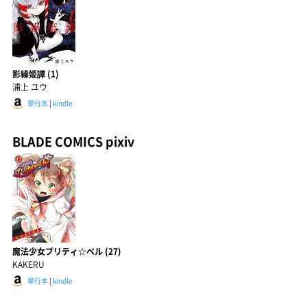
影繰姫譚 (1)
浦上 ユウ
単行本
|
kindle
BLADE COMICS pixiv
魔法少女プリティ☆ベル (27)
KAKERU
単行本
|
kindle