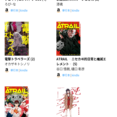
ろび~な
漆魂
単行本
|
kindle
単行本
|
kindle
電撃トラベラーズ (2)
ATRAIL ‐ニセカヰ的日常と殲滅エ
オカザキトシノリ
レメント‐ (5)
谷口 悟朗, 樋口 彰彦
単行本
|
kindle
単行本
|
kindle