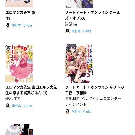
エロマンガ先生 (8)
ソードアート・オンライン ガール
rin
ズ・オプス6
猫猫 猫
単行本
|
kindle
単行本
|
kindle
エロマンガ先生 山田エルフ大先
ソードアート・オンライン キリトの
生の恋する純真ごはん (1)
千夜一夜騒動
優木 すず
黒毛和牛, バンダイナムコエンター
テインメント
単行本
|
kindle
単行本
|
kindle