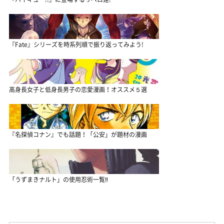
『Fate』シリーズを時系列順で振り返ってみよう!
高身長女子と低身長男子の恋愛漫画！オススメ５選
『名探偵コナン』でも話題！「公安」が題材の漫画
「うずまきナルト」の使用忍術一覧‼