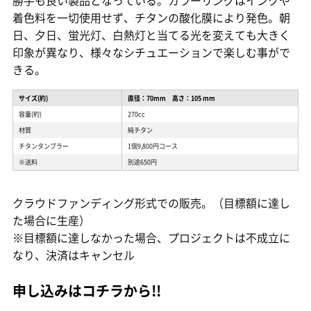
勝手も良い製品となっている。カラーリングはインクや
着色料を一切使用せず、チタンの酸化膜により発色。朝
日、夕日、蛍光灯、白熱灯と当てる光を変えても大きく
印象が異なり、様々なシチュエーションで楽しむ事がで
きる。
サイズ(約)
直径：70mm 高さ：105 mm
容量(約)
270cc
材質
純チタン
チタンタンブラー
1個9,800円コース
※送料
別途650円
クラウドファンディング形式での販売。（目標額に達し
た場合に生産）
※目標額に達しなかった場合、プロジェクトは不成立に
なり、決済はキャンセル
申し込みはコチラから!!