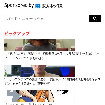
Sponsored by
ピックアップ
1.『愛がなんだ』『街の上で』恋愛映画の妙手・今泉力哉の制作手法とは－
ヒットコンテンツの裏側に迫る
1.ヒットコンテンツの裏側に迫る － 興行収入130億円突破「劇場版名探偵コ
ナン」を支える音楽とは【菅野祐悟】
『ハイキュー!!』に登場するリベロ達!