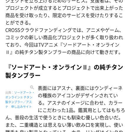
ジェクトを立ち上げるためのサービス。支援者は、その
プロジェクトが成立するとプロジェクトで出来上がった
商品を受け取ったり、限定のサービスを受けたりするこ
とができる。
CROSSクラウドファンディングでは、アニメやゲーム、
コミックの新しい商品化プロジェクトが多く取り扱われ
ており、今回はTVアニメ『ソードアート・オンライン
Ⅱ』の純チタン製タンブラーの商品に向けて動きだす。
『ソードアート・オンラインⅡ』の純チタン
製タンブラー
表面にはアスナ、裏面にはウンディーネ
出典：
ソードアート・
の種族のアイコンがデザインされてい
オンラインⅡ チタン
る。アスナのイメージに合わせ、カラー
製タンブラー／アス
ナ 申し込みサイト
にこだわった1品。鑑賞用としてはもちろ
ん、普段の生活で使うときにも馴染む優しい色合いだ。
また、二重構造とは思えない薄い飲み口を実現し、使い