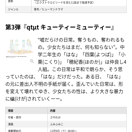
更新
（エクストラエピソードを含む11話まで毎週予定）
ジャンル
青年／ヒューマンドラマ
第3弾『qtμt キューティーミューティー』
“嘘だらけの日常。奪うもの、奪われるも
の。少女たちはまだ、何も知らない”。中
学二年生の「はな」「四葉(よつば)」「小
栗(こくり)」「穂紀香(ほのか)」は仲良し4
人組。この日常は平和で朗らか、そう思
っていたのは、「はな」だけだった。ある日、「はな」
の元に差出人不明の手紙が届く。歪んでいた日常は、形
を変えて壊れてゆき、少女たちの性は、より大きな暴力
に穢(けが)されていくーー。
項目
内容
作者・原作
さやわか
漫画
ふみふみこ
連載開始日
12月9日（土）00:00〜