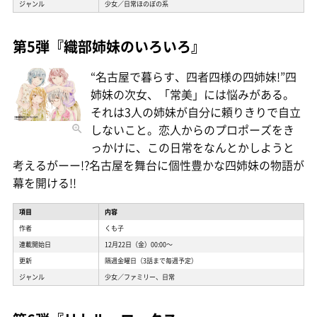
ジャンル
少女／日常ほのぼの系
第5弾『織部姉妹のいろいろ』
“名古屋で暮らす、四者四様の四姉妹!”四
姉妹の次女、「常美」には悩みがある。
それは3人の姉妹が自分に頼りきりで自立
しないこと。恋人からのプロポーズをき
っかけに、この日常をなんとかしようと
考えるがーー!?名古屋を舞台に個性豊かな四姉妹の物語が
幕を開ける!!
項目
内容
作者
くも子
連載開始日
12月22日（金）00:00〜
更新
隔週金曜日（3話まで毎週予定）
ジャンル
少女／ファミリー、日常