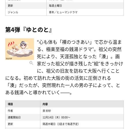
更新
毎週土曜日
ジャンル
青年／ヒューマンドラマ
第4弾『ゆとのと』
“心も体も「裸のつきあい」で芯から温ま
る、極楽至福の銭湯ドラマ"。祖父の突然
死により、天涯孤独となった「湊」。画
家だった祖父が描き残した"絵"をきっかけ
に、祖父の旧友を訪ねて大阪へ行くこと
になる。初めて訪れた大阪の街の活気に圧倒される
「湊」だったが、突然現れた一人の男の子によって、と
ある銭湯へと導かれていく——。
項目
内容
作者
泉 紗紗
連載開始日
12月14日（木）00:00〜
更新
隔週木曜日（3話まで毎週予定）