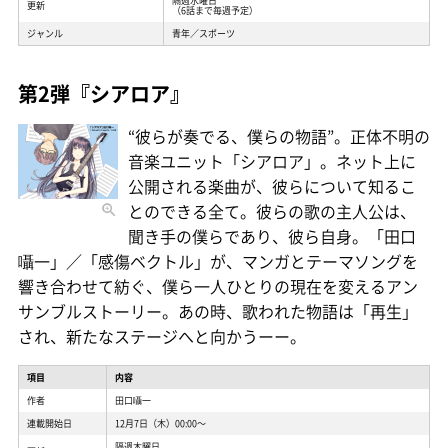
隔週水曜日
更新
（6話まで毎週予定）
ジャンル
青年／スポーツ
第2弾『シアロア』
“彼らが奏でる、僕らの物語”。正体不明の
音楽ユニット「シアロア」。ネット上に
公開される楽曲が、彼らについて知るこ
とのできる全て。彼らの歌の主人公は、
聞き手の僕らであり、彼ら自身。「田口
囁一」／「感傷ベクトル」が、マンガとテーマソングを
響き合わせて紡ぐ、僕ら一人ひとりの現在を変えるアン
サンブルストーリー。あの時、歌われた物語は「再生」
され、新たなステージへと向かうーー。
項目
内容
作者
田口囁一
連載開始日
12月7日（木）00:00〜
隔週木曜日