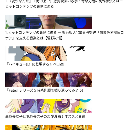
1.『愛がなんだ』『街の上で』恋愛映画の妙手・今泉力哉の制作手法とは－
ヒットコンテンツの裏側に迫る
1.ヒットコンテンツの裏側に迫る － 興行収入130億円突破「劇場版名探偵コ
ナン」を支える音楽とは【菅野祐悟】
『ハイキュー!!』に登場するリベロ達!
『Fate』シリーズを時系列順で振り返ってみよう!
高身長女子と低身長男子の恋愛漫画！オススメ５選