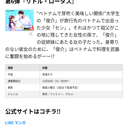
第6弾『リトル・ロータス』
“ベトナムで芽吹く美味しい関係!”大学生
の「俊介」が旅行先のベトナムで出会っ
た少女「セン」。それはかつて祖父がこ
の地に残してきた女性の孫で、「俊介」
の従姉妹にあたる女の子だった。身寄り
のない彼女のために、「俊介」はベトナムで料理を武器
に奮闘を始めるがーー!?
項目
内容
作者
西浦キオ
連載開始日
12月26日（火）00:00〜
更新
隔週火曜日（3話まで毎週予定）
ジャンル
青年／ファミリー、グルメ
公式サイトはコチラ!!
LINE マンガ