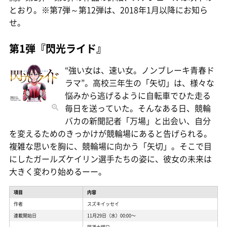
とおり。※第7弾～第12弾は、2018年1月以降にお知ら
せ。
第1弾『閃光ライド』
“強い女は、速い女。ノンブレーキ青春ド
ラマ”。高校三年生の「矢切」は、様々な
悩みから逃げるように自転車でひた走る
毎日を送っていた。そんなある日、競輪
バカの新聞記者「万場」と出会い、自分
を変えるためのきっかけが競輪場にあると告げられる。
複雑な思いを胸に、競輪場に向かう「矢切」。そこで目
にしたガールズケイリン選手たちの姿に、彼女の未来は
大きく変わり始めるーー。
項目
内容
作者
スズキイッセイ
連載開始日
11月29日（水）00:00〜