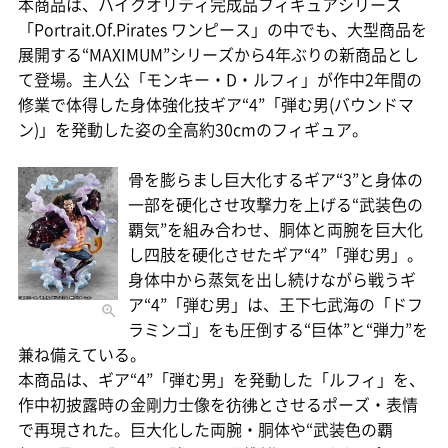
本商品は、ハイクオリティ完成品フィギュアシリーズ
「Portrait.Of.Pirates ワンピース」の中でも、大型商品を
展開する“MAXIMUM”シリーズから4年ぶりの新商品とし
て登場。主人公「モンキー・D・ルフィ」が作中2年間の
修業で体得した身体強化技ギア“4”「弾む男(バウンドマ
ン)」を発動した姿の全高約30cmのフィギュア。
骨を膨らまし巨大化するギア“3”と身体の
一部を硬化させ攻撃力を上げる“武装色の
覇気”を組み合わせ、胴体と両腕を巨大化
し四肢を硬化させたギア“4”「弾む男」。
身体中から蒸気を出し続けながら戦うギ
ア“4”「弾む男」は、王下七武海の「ドフ
ラミンゴ」をも圧倒する“巨体”と“弾力”を
兼ね備えている。
本商品は、ギア“4”「弾む男」を発動した「ルフィ」を、
作中初披露時の金剛力士像を彷彿とさせるポーズ・表情
で再現された。巨大化した両腕・胴体や“武装色の覇