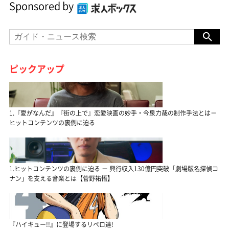
Sponsored by
ピックアップ
1.『愛がなんだ』『街の上で』恋愛映画の妙手・今泉力哉の制作手法とは－
ヒットコンテンツの裏側に迫る
1.ヒットコンテンツの裏側に迫る － 興行収入130億円突破「劇場版名探偵コ
ナン」を支える音楽とは【菅野祐悟】
『ハイキュー!!』に登場するリベロ達!