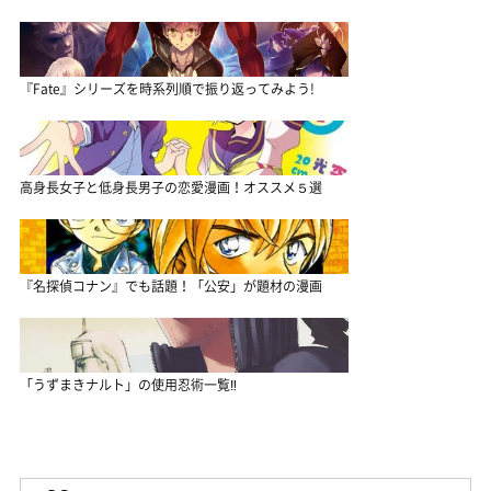
『Fate』シリーズを時系列順で振り返ってみよう!
高身長女子と低身長男子の恋愛漫画！オススメ５選
『名探偵コナン』でも話題！「公安」が題材の漫画
「うずまきナルト」の使用忍術一覧‼