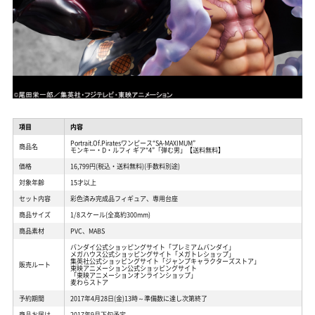
項目
内容
Portrait.Of.Piratesワンピース“SA-MAXIMUM”
商品名
モンキー・D・ルフィ ギア“4”「弾む男」【送料無料】
価格
16,799円(税込・送料無料)(手数料別途)
対象年齢
15才以上
セット内容
彩色済み完成品フィギュア、専用台座
商品サイズ
1/8スケール(全高約300mm)
商品素材
PVC、MABS
バンダイ公式ショッピングサイト「プレミアムバンダイ」
メガハウス公式ショッピングサイト「メガトレショップ」
集英社公式ショッピングサイト「ジャンプキャラクターズストア」
販売ルート
東映アニメーション公式ショッピングサイト
「東映アニメーションオンラインショップ」
麦わらストア
予約期間
2017年4月28日(金)13時～準備数に達し次第終了
商品お届け
2017年9月下旬予定