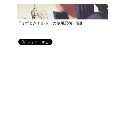
「うずまきナルト」の使用忍術一覧‼