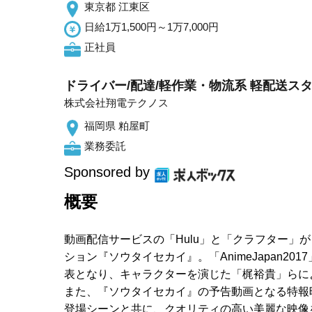
東京都 江東区
日給1万1,500円～1万7,000円
正社員
ドライバー/配達/軽作業・物流系 軽配送スタッ
株式会社翔電テクノス
福岡県 粕屋町
業務委託
Sponsored by
概要
動画配信サービスの「Hulu」と「クラフター」
ション『ソウタイセカイ』。「AnimeJapan
表となり、キャラクターを演じた「梶裕貴」らに
また、『ソウタイセカイ』の予告動画となる特報
登場シーンと共に、クオリティの高い美麗な映像