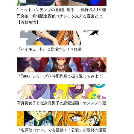
1.ヒットコンテンツの裏側に迫る － 興行収入130億
円突破「劇場版名探偵コナン」を支える音楽とは
【菅野祐悟】
『ハイキュー!!』に登場するリベロ達!
『Fate』シリーズを時系列順で振り返ってみよう!
高身長女子と低身長男子の恋愛漫画！オススメ５選
『名探偵コナン』でも話題！「公安」が題材の漫画