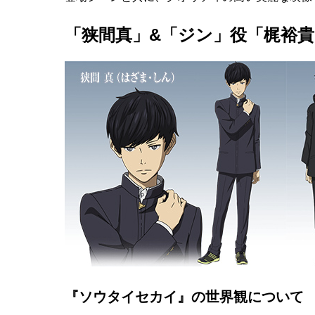
「狭間真」&「ジン」役「梶裕
『ソウタイセカイ』の世界観について