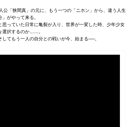
。主人公「狭間真」の元に、もう一つの「ニホン」から、違う人生
分」がやって来る。
と思っていた日常に亀裂が入り、世界が一変した時、少年少女
を選択するのか……。
そしてもう一人の自分との戦いが今、始まる──。