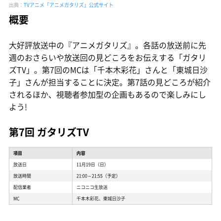
出典：
TVアニメ「アニメガタリズ」公式サイト
概要
大好評放送中の『アニメガタリズ』。各話の放送前に先
週のおさらいや放送回の見どころをお伝えする「ガタリ
ズTV」。第7回のMCは「千本木彩花」さんと「東城日沙
子」さんが担当することに決定。第7話の見どころが紹介
されるほか、視聴者参加型の企画もあるので楽しみにし
よう!
第7回 ガタリズTV
項目
内容
放送日
11月19日（日）
放送時間
21:00～21:55（予定）
配信業者
ニコニコ生放送
MC
千本木彩花、東城日沙子