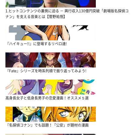
1.ヒットコンテンツの裏側に迫る － 興行収入130億円突破「劇場版名探偵コ
ナン」を支える音楽とは【菅野祐悟】
『ハイキュー!!』に登場するリベロ達!
『Fate』シリーズを時系列順で振り返ってみよう!
高身長女子と低身長男子の恋愛漫画！オススメ５選
『名探偵コナン』でも話題！「公安」が題材の漫画