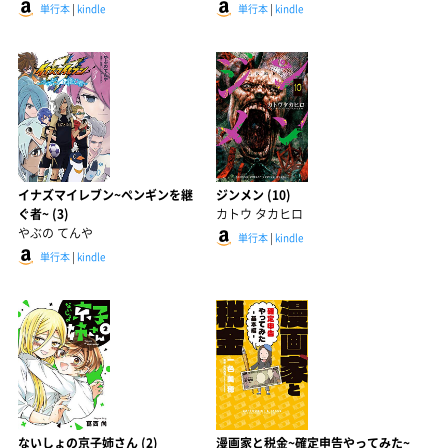
単行本
|
kindle
単行本
|
kindle
イナズマイレブン~ペンギンを継
ジンメン (10)
ぐ者~ (3)
カトウ タカヒロ
やぶの てんや
単行本
|
kindle
単行本
|
kindle
ないしょの京子姉さん (2)
漫画家と税金~確定申告やってみた~