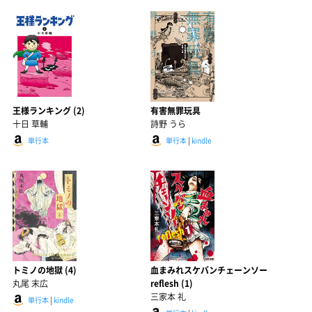
王様ランキング (2)
有害無罪玩具
十日 草輔
詩野 うら
単行本
単行本
|
kindle
トミノの地獄 (4)
血まみれスケバンチェーンソー
丸尾 末広
reflesh (1)
三家本 礼
単行本
|
kindle