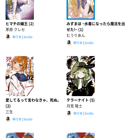
ヒマチの嬢王 (2)
みずまほ ~水着になったら魔法を出
茅原 クレセ
せた!~ (1)
むうりあん
単行本
|
kindle
単行本
|
kindle
愛してるって言わなきゃ、死ぬ。
テラーナイト (5)
(2)
月見 隆士
三生
単行本
|
kindle
単行本
|
kindle