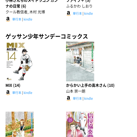
小林さんちのメイドラゴン カン
ファイブ＋ (5)
ナの日常 (6)
ふるかわ しおり
クール教信者, 木村 光博
単行本
|
kindle
単行本
|
kindle
ゲッサン少年サンデーコミックス
MIX (14)
からかい上手の高木さん (10)
山本 崇一朗
単行本
|
kindle
単行本
|
kindle