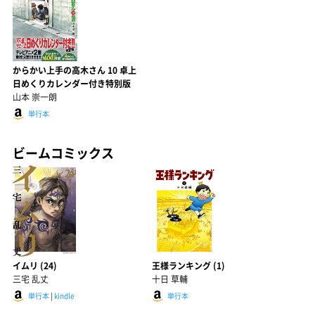
からかい上手の高木さん 10 卓上
日めくりカレンダー付き特別版
山本 崇一朗
単行本
ビームコミックス
イムリ (24)
王様ランキング (1)
三宅 乱丈
十日 草輔
単行本
|
kindle
単行本