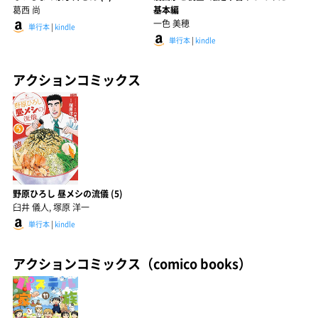
葛西 尚
基本編
一色 美穂
単行本
|
kindle
単行本
|
kindle
アクションコミックス
野原ひろし 昼メシの流儀 (5)
臼井 儀人, 塚原 洋一
単行本
|
kindle
アクションコミックス（comico books）