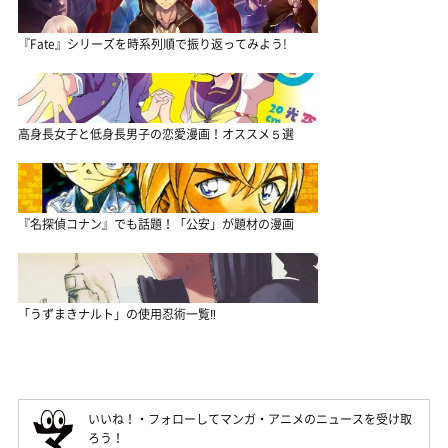
『Fate』シリーズを時系列順で振り返ってみよう!
高身長女子と低身長男子の恋愛漫画！オススメ５選
『名探偵コナン』でも話題！「公安」が題材の漫画
「うずまきナルト」の使用忍術一覧‼
いいね！・フォローしてマンガ・アニメのニュースを受け取
ろう！