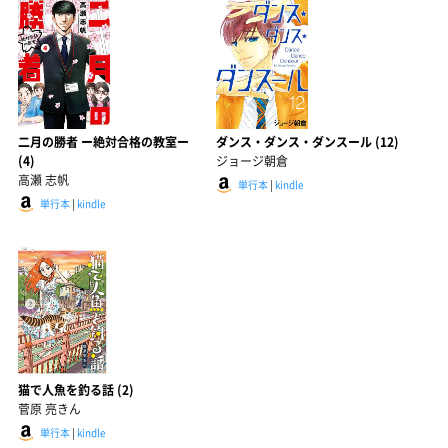
二月の勝者 ー絶対合格の教室ー
ダンス・ダンス・ダンスール (12)
(4)
ジョージ朝倉
高瀬 志帆
単行本
|
kindle
単行本
|
kindle
猫で人魚を釣る話 (2)
菅原 亮きん
単行本
|
kindle