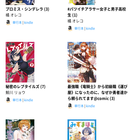
プロミス・シンデレラ (3)
#バツイチアラサー女子と男子高校
橘 オレコ
生 (1)
橘 オレコ
単行本
|
kindle
単行本
|
kindle
秘密のレプタイルズ (7)
最強職《竜騎士》から初級職《運び
鯨川 リョウ
屋》になったのに、なぜか勇者達か
ら頼られてます@comic (3)
単行本
|
kindle
単行本
|
kindle