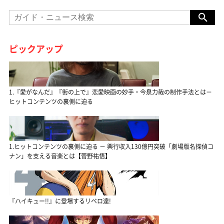
ピックアップ
1.『愛がなんだ』『街の上で』恋愛映画の妙手・今泉力哉の制作手法とは－
ヒットコンテンツの裏側に迫る
1.ヒットコンテンツの裏側に迫る － 興行収入130億円突破「劇場版名探偵コ
ナン」を支える音楽とは【菅野祐悟】
『ハイキュー!!』に登場するリベロ達!