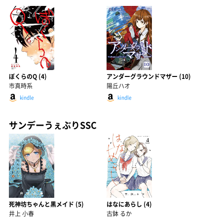
ぼくらのQ (4)
アンダーグラウンドマザー (10)
市真時系
陽丘ハオ
kindle
kindle
サンデーうぇぶりSSC
死神坊ちゃんと黒メイド (5)
はなにあらし (4)
井上 小春
古鉢 るか