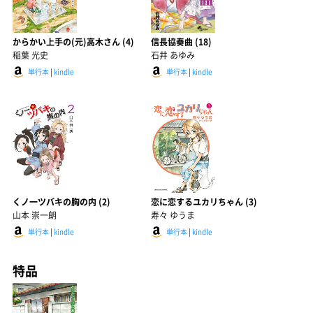
からかい上手の(元)高木さん (4)
信長協奏曲 (18)
稲葉 光史
石井 あゆみ
単行本
|
kindle
単行本
|
kindle
くノ一ツバキの胸の内 (2)
恋に恋するユカリちゃん (3)
山本 崇一朗
寿々 ゆうま
単行本
|
kindle
単行本
|
kindle
特品