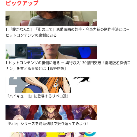
ピックアップ
1.『愛がなんだ』『街の上で』恋愛映画の妙手・今泉力哉の制作手法とは－
ヒットコンテンツの裏側に迫る
1.ヒットコンテンツの裏側に迫る － 興行収入130億円突破「劇場版名探偵コ
ナン」を支える音楽とは【菅野祐悟】
『ハイキュー!!』に登場するリベロ達!
『Fate』シリーズを時系列順で振り返ってみよう!