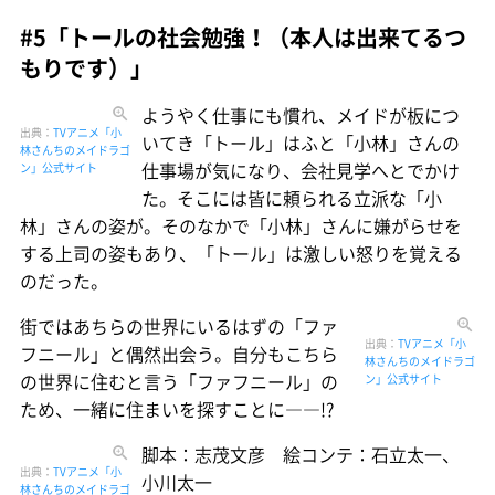
#5「トールの社会勉強！（本人は出来てるつ
もりです）」
ようやく仕事にも慣れ、メイドが板につ
出典：
TVアニメ「小
いてき「トール」はふと「小林」さんの
林さんちのメイドラゴ
仕事場が気になり、会社見学へとでかけ
ン」公式サイト
た。そこには皆に頼られる立派な「小
林」さんの姿が。そのなかで「小林」さんに嫌がらせを
する上司の姿もあり、「トール」は激しい怒りを覚える
のだった。
街ではあちらの世界にいるはずの「ファ
出典：
TVアニメ「小
フニール」と偶然出会う。自分もこちら
林さんちのメイドラゴ
の世界に住むと言う「ファフニール」の
ン」公式サイト
ため、一緒に住まいを探すことに――!?
脚本：志茂文彦 絵コンテ：石立太一、
出典：
TVアニメ「小
小川太一
林さんちのメイドラゴ