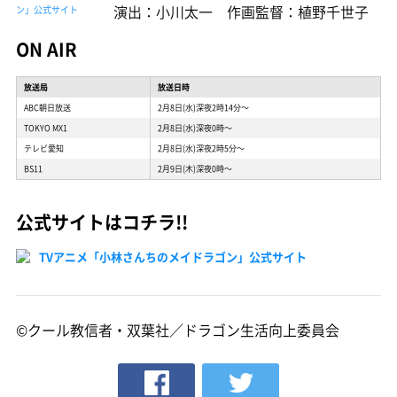
演出：小川太一 作画監督：植野千世子
ン」公式サイト
ON AIR
放送局
放送日時
ABC朝日放送
2月8日(水)深夜2時14分〜
TOKYO MX1
2月8日(水)深夜0時〜
テレビ愛知
2月8日(水)深夜2時5分〜
BS11
2月9日(木)深夜0時〜
公式サイトはコチラ!!
TVアニメ「小林さんちのメイドラゴン」公式サイト
©クール教信者・双葉社／ドラゴン生活向上委員会