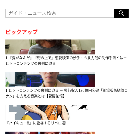
ピックアップ
1.『愛がなんだ』『街の上で』恋愛映画の妙手・今泉力哉の制作手法とは－
ヒットコンテンツの裏側に迫る
1.ヒットコンテンツの裏側に迫る － 興行収入130億円突破「劇場版名探偵コ
ナン」を支える音楽とは【菅野祐悟】
『ハイキュー!!』に登場するリベロ達!