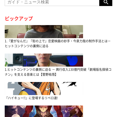
ピックアップ
1.『愛がなんだ』『街の上で』恋愛映画の妙手・今泉力哉の制作手法とは－
ヒットコンテンツの裏側に迫る
1.ヒットコンテンツの裏側に迫る － 興行収入130億円突破「劇場版名探偵コ
ナン」を支える音楽とは【菅野祐悟】
『ハイキュー!!』に登場するリベロ達!