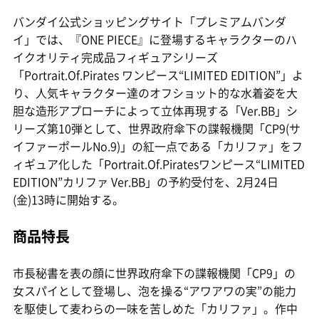
バンダイ公式ショッピングサイト「プレミアムバンダ
イ」では、『ONE PIECE』に登場するキャラクターのハ
イクオリティ完成品フィギュアシリーズ
「Portrait.Of.Pirates ワンピース“LIMITED EDITION”」よ
り、人気キャラクター達のオフショット的な水着姿を大
胆な造形アプローチによって立体再現する「Ver.BB」シ
リーズ第10弾として、世界政府傘下の諜報機関「CP9(サ
イファーポールNo.9)」の紅一点である「カリファ」をフ
ィギュア化した「Portrait.Of.Piratesワンピース“LIMITED
EDITION”カリファ Ver.BB」の予約受付を、2月24日
(金)13時に開始する。
商品特長
市長秘書を表の顔に世界政府傘下の諜報機関「CP9」の
女スパイとして登場し、泡を操る“アワアワの実”の能力
を駆使して麦わらの一味を苦しめた「カリファ」。作中