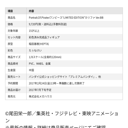
項目
内容
商品名
Portrait.Of.Piratesワンピース“LIMITED EDITION”カリファ Ver.BB
価格
9,720円(税・送料込)(手数料別途)
対象年齢
15才以上
セット内容
彩色済み完成品フィギュア
原型
稲田基樹(HEPTA)
彩色
たぅもけい
商品サイズ
1/8スケール(全高約120mm)
商品素材
PVC、MABS、金属
生産国
中国
販売ルート
バンダイ公式ショッピングサイト「プレミアムバンダイ」、他
予約期間
2017年2月24日(金)13時～準備数に達し次第終了
商品お届け
2017年7月下旬予定
発売元
株式会社メガハウス
©尾田栄一郎／集英社・フジテレビ・東映アニメーショ
ン
※最新の情報・詳細は商品販売ページにてご確認。