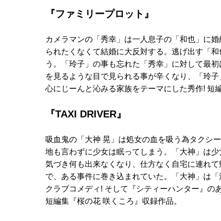
『ファミリープロット』
カメラマンの「秀幸」は一人息子の「和也」に婚
られたくなくて結婚に大反対する。逃げ出す「和
う。「玲子」の事も忘れた「秀幸」に対して最初
を見るような目で見られる事が辛くなり、「玲子
心にじーんと沁みる家族をテーマにした秀作! 短
『TAXI DRIVER』
吸血鬼の「大神 晃」は処女の血を吸う為タクシ
地も言わずに少女は眠ってしまう。「大神」は少
気づき何も出来なくなり、仕方なく自宅に連れて
で、ある事件に巻き込まれていた。「大神」は「
クラブコメディ! そして『シティーハンター』
短編集『桜の花 咲くころ』収録作品。