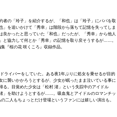
約者の「玲子」を紹介するが、「和也」は「玲子」にパパを取
也」を追いかけて「秀幸」は階段から落ちて記憶を失ってしま
は良かったと思っていた「和也」だったが、「秀幸」から他人
」と協力して何とか「秀幸」の記憶を取り戻そうするが……。
編集『桜の花 咲くころ』収録作品。
ードライバーをしていた。ある夜1年ぶりに処女を乗せるが目的
女に襲いかかろうとするが、少女が眠ったまま泣いている事に
帰る。目覚めた少女は「松村 渚」という失踪中のアイドル
渚」を助けようとするが……。吸血鬼とアイドルのロマンチッ
のあの二人もちょっとだけ登場というファンには嬉しい演出も。