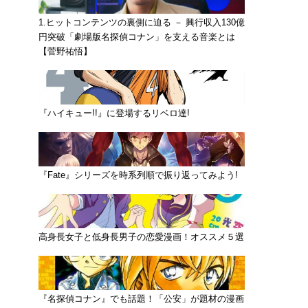
1.ヒットコンテンツの裏側に迫る － 興行収入130億
円突破「劇場版名探偵コナン」を支える音楽とは
【菅野祐悟】
『ハイキュー!!』に登場するリベロ達!
『Fate』シリーズを時系列順で振り返ってみよう!
高身長女子と低身長男子の恋愛漫画！オススメ５選
『名探偵コナン』でも話題！「公安」が題材の漫画