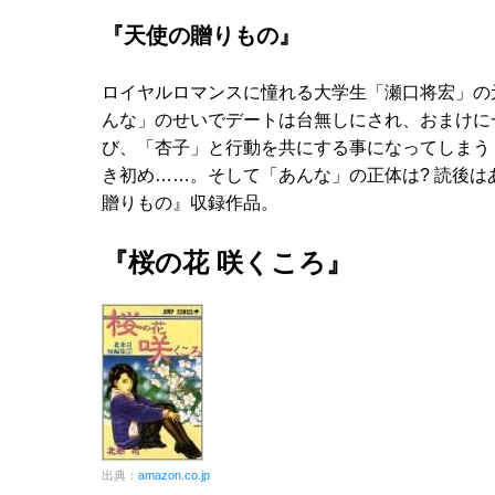
『天使の贈りもの』
ロイヤルロマンスに憧れる大学生「瀬口将宏」の
んな」のせいでデートは台無しにされ、おまけに
び、「杏子」と行動を共にする事になってしまう
き初め……。そして「あんな」の正体は? 読後は
贈りもの』収録作品。
『桜の花 咲くころ』
出典：
amazon.co.jp