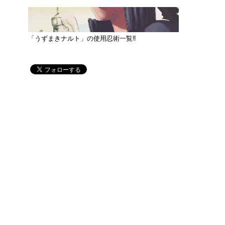
「うずまきナルト」の使用忍術一覧‼