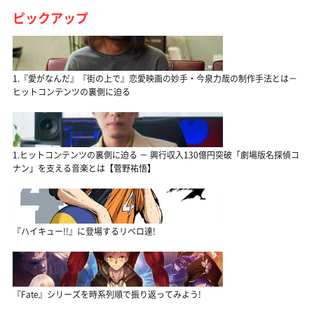
ピックアップ
1.『愛がなんだ』『街の上で』恋愛映画の妙手・今泉力哉の制作手法とは－
ヒットコンテンツの裏側に迫る
1.ヒットコンテンツの裏側に迫る － 興行収入130億円突破「劇場版名探偵コ
ナン」を支える音楽とは【菅野祐悟】
『ハイキュー!!』に登場するリベロ達!
『Fate』シリーズを時系列順で振り返ってみよう!