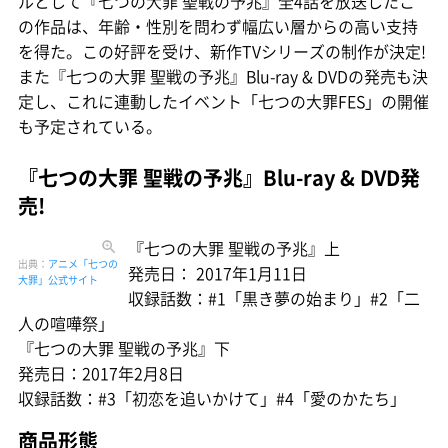
ルとして『七つの大罪 聖戦の予兆』全4話を放送したこ
の作品は、年齢・性別を問わず幅広い層からの高い支持
を得た。この好評を受け、新作TVシリーズの制作が決定!
また『七つの大罪 聖戦の予兆』Blu-ray & DVDの発売も決
定し、これに連動したイベント「七つの大罪FES」の開催
も予定されている。
『七つの大罪 聖戦の予兆』Blu-ray & DVD発
売!
『七つの大罪 聖戦の予兆』上
出典：
アニメ「七つの
発売日： 2017年1月11日
大罪」公式サイト
収録話数：#1「黒き夢の始まり」#2「二
人の喧嘩祭」
『七つの大罪 聖戦の予兆』下
発売日：2017年2月8日
収録話数：#3「初恋を追いかけて」#4「愛のかたち」
商品形態