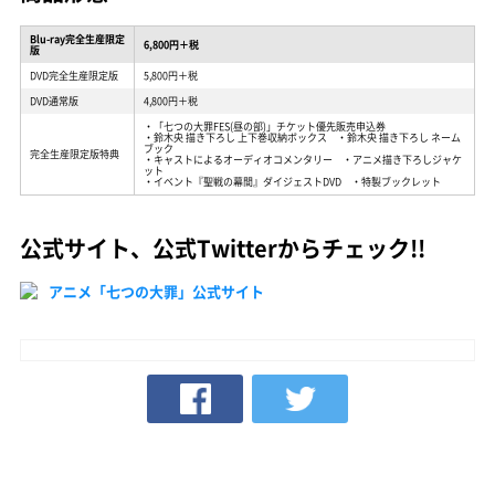
Blu-ray完全生産限定
6,800円＋税
版
DVD完全生産限定版
5,800円＋税
DVD通常版
4,800円＋税
・「七つの大罪FES(昼の部)」チケット優先販売申込券
・鈴木央 描き下ろし 上下巻収納ボックス ・鈴木央 描き下ろし ネーム
ブック
完全生産限定版特典
・キャストによるオーディオコメンタリー ・アニメ描き下ろしジャケ
ット
・イベント『聖戦の幕間』ダイジェストDVD ・特製ブックレット
公式サイト、公式Twitterからチェック!!
アニメ「七つの大罪」公式サイト