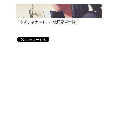
「うずまきナルト」の使用忍術一覧‼