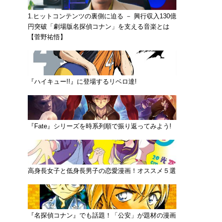
1.ヒットコンテンツの裏側に迫る － 興行収入130億
円突破「劇場版名探偵コナン」を支える音楽とは
【菅野祐悟】
『ハイキュー!!』に登場するリベロ達!
『Fate』シリーズを時系列順で振り返ってみよう!
高身長女子と低身長男子の恋愛漫画！オススメ５選
『名探偵コナン』でも話題！「公安」が題材の漫画