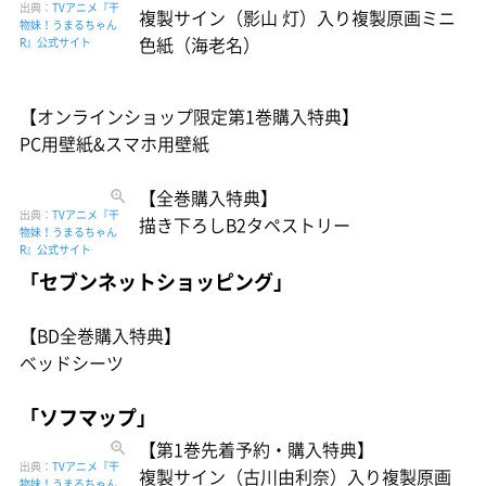
出典：
TVアニメ『干
複製サイン（影山 灯）入り複製原画ミニ
物妹！うまるちゃん
色紙（海老名）
R』公式サイト
【オンラインショップ限定第1巻購入特典】
PC用壁紙&スマホ用壁紙
【全巻購入特典】
出典：
TVアニメ『干
描き下ろしB2タペストリー
物妹！うまるちゃん
R』公式サイト
「セブンネットショッピング」
【BD全巻購入特典】
ベッドシーツ
「ソフマップ」
【第1巻先着予約・購入特典】
出典：
TVアニメ『干
複製サイン（古川由利奈）入り複製原画
物妹！うまるちゃん