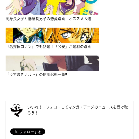
高身長女子と低身長男子の恋愛漫画！オススメ５選
『名探偵コナン』でも話題！「公安」が題材の漫画
「うずまきナルト」の使用忍術一覧‼
いいね！・フォローしてマンガ・アニメのニュースを受け取
ろう！