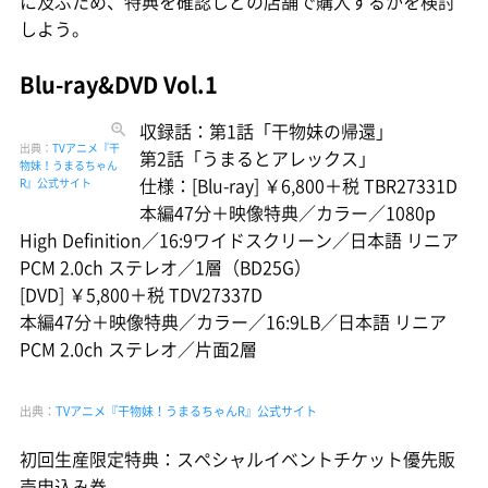
に及ぶため、特典を確認しどの店舗で購入するかを検討
しよう。
Blu-ray&DVD Vol.1
収録話：第1話「干物妹の帰還」
出典：
TVアニメ『干
第2話「うまるとアレックス」
物妹！うまるちゃん
仕様：[Blu-ray] ￥6,800＋税 TBR27331D
R』公式サイト
本編47分＋映像特典／カラー／1080p
High Definition／16:9ワイドスクリーン／日本語 リニア
PCM 2.0ch ステレオ／1層（BD25G）
[DVD] ￥5,800＋税 TDV27337D
本編47分＋映像特典／カラー／16:9LB／日本語 リニア
PCM 2.0ch ステレオ／片面2層
出典：
TVアニメ『干物妹！うまるちゃんR』公式サイト
初回生産限定特典：スペシャルイベントチケット優先販
売申込み券