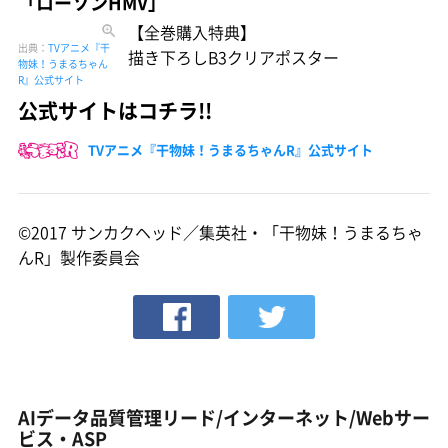
「ローソンHMV」
【全巻購入特典】
出典：
TVアニメ『干
描き下ろしB3クリアポスター
物妹！うまるちゃん
R』公式サイト
公式サイトはコチラ!!
TVアニメ『干物妹！うまるちゃんR』公式サイト
©2017 サンカクヘッド／集英社・「干物妹！うまるちゃ
んR」製作委員会
AIデータ品質管理リード/インターネット/Webサー
ビス・ASP