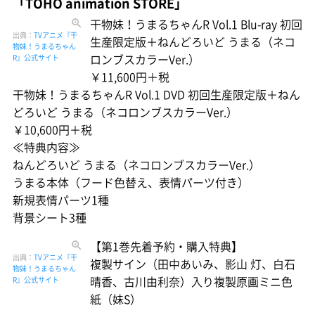
「TOHO animation STORE」
干物妹！うまるちゃんR Vol.1 Blu-ray 初回
出典：
TVアニメ『干
生産限定版＋ねんどろいど うまる（ネコ
物妹！うまるちゃん
ロンブスカラーVer.）
R』公式サイト
￥11,600円＋税
干物妹！うまるちゃんR Vol.1 DVD 初回生産限定版＋ねん
どろいど うまる（ネコロンブスカラーVer.）
￥10,600円＋税
≪特典内容≫
ねんどろいど うまる（ネコロンブスカラーVer.）
うまる本体（フード色替え、表情パーツ付き）
新規表情パーツ1種
背景シート3種
【第1巻先着予約・購入特典】
出典：
TVアニメ『干
複製サイン（田中あいみ、影山 灯、白石
物妹！うまるちゃん
晴香、古川由利奈）入り複製原画ミニ色
R』公式サイト
紙（妹S）