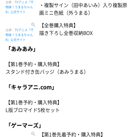
出典：
TVアニメ『干
・複製サイン（田中あいみ）入り複製原
物妹！うまるちゃん
画ミニ色紙（外うまる）
R』公式サイト
【全巻購入特典】
出典：
TVアニメ『干
描き下ろし全巻収納BOX
物妹！うまるちゃん
R』公式サイト
「あみあみ」
【第1巻予約・購入特典】
スタンド付き缶バッジ（あみうまる）
「キャラアニ.com」
【第1巻予約・購入特典】
L版ブロマイド5枚セット
「ゲーマーズ」
【第1巻先着予約・購入特典】