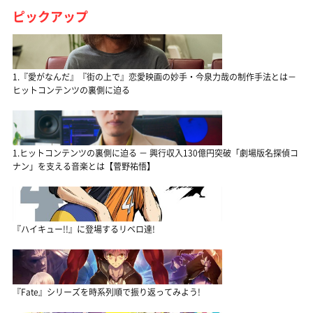
ピックアップ
1.『愛がなんだ』『街の上で』恋愛映画の妙手・今泉力哉の制作手法とは－
ヒットコンテンツの裏側に迫る
1.ヒットコンテンツの裏側に迫る － 興行収入130億円突破「劇場版名探偵コ
ナン」を支える音楽とは【菅野祐悟】
『ハイキュー!!』に登場するリベロ達!
『Fate』シリーズを時系列順で振り返ってみよう!