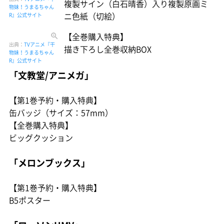
複製サイン（白石晴香）入り複製原画ミ
物妹！うまるちゃん
ニ色紙（切絵）
R』公式サイト
【全巻購入特典】
出典：
TVアニメ『干
描き下ろし全巻収納BOX
物妹！うまるちゃん
R』公式サイト
「文教堂/アニメガ」
【第1巻​予約・​購入特典】
​​缶バッジ​（サイズ：​57mm）​​​
【​全巻購入特典​】​
​​ビッグクッション
「メロンブックス」
【第1巻予約・購入特典】
B5ポスター