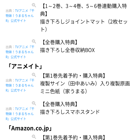
【1～2巻、3～4巻、5～6巻連動購入特
出典：
TVアニメ『干
典】
物妹！うまるちゃん
描き下ろしジョイントマット（2枚セッ
R』公式サイト
ト）
【全巻購入特典】
出典：
TVアニメ『干
描き下ろし全巻収納BOX
物妹！うまるちゃん
R』公式サイト
「アニメイト」
【第1巻先着予約・購入特典】
出典：
TVアニメ『干
複製サイン（田中あいみ）入り複製原画
物妹！うまるちゃん
ミニ色紙（家うまる）
R』公式サイト
【全巻購入特典】
出典：
TVアニメ『干
描き下ろしスマホスタンド
物妹！うまるちゃん
R』公式サイト
「Amazon.co.jp」
【第1巻先着予約・購入特典】