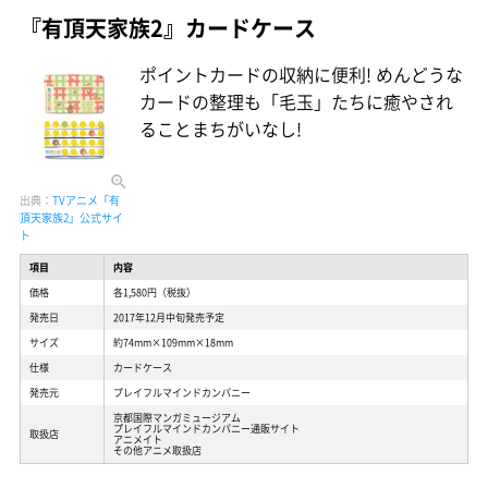
『有頂天家族2』カードケース
ポイントカードの収納に便利! めんどうな
カードの整理も「毛玉」たちに癒やされ
ることまちがいなし!
出典：
TVアニメ「有
頂天家族2」公式サイ
ト
項目
内容
価格
各1,580円（税抜）
発売日
2017年12月中旬発売予定
サイズ
約74mm×109mm×18mm
仕様
カードケース
発売元
プレイフルマインドカンパニー
京都国際マンガミュージアム
プレイフルマインドカンパニー通販サイト
取扱店
アニメイト
その他アニメ取扱店