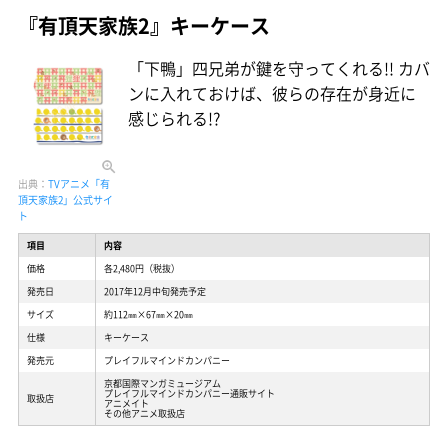
『有頂天家族2』キーケース
「下鴨」四兄弟が鍵を守ってくれる!! カバ
ンに入れておけば、彼らの存在が身近に
感じられる!?
出典：
TVアニメ「有
頂天家族2」公式サイ
ト
項目
内容
価格
各2,480円（税抜）
発売日
2017年12月中旬発売予定
サイズ
約112㎜×67㎜×20㎜
仕様
キーケース
発売元
プレイフルマインドカンパニー
京都国際マンガミュージアム
プレイフルマインドカンパニー通販サイト
取扱店
アニメイト
その他アニメ取扱店