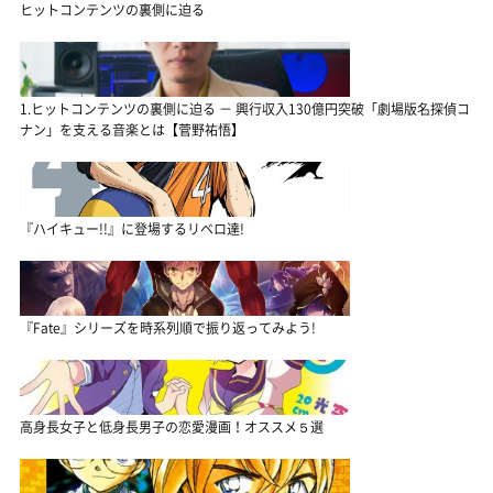
ヒットコンテンツの裏側に迫る
1.ヒットコンテンツの裏側に迫る － 興行収入130億円突破「劇場版名探偵コ
ナン」を支える音楽とは【菅野祐悟】
『ハイキュー!!』に登場するリベロ達!
『Fate』シリーズを時系列順で振り返ってみよう!
高身長女子と低身長男子の恋愛漫画！オススメ５選