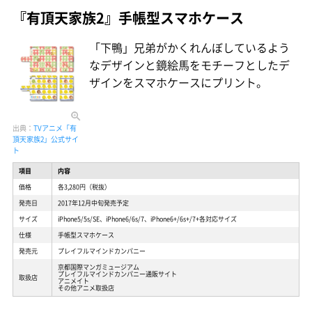
『有頂天家族2』手帳型スマホケース
「下鴨」兄弟がかくれんぼしているよう
なデザインと鏡絵馬をモチーフとしたデ
ザインをスマホケースにプリント。
出典：
TVアニメ「有
頂天家族2」公式サイ
ト
項目
内容
価格
各3,280円（税抜）
発売日
2017年12月中旬発売予定
サイズ
iPhone5/5s/SE、iPhone6/6s/7、iPhone6+/6s+/7+各対応サイズ
仕様
手帳型スマホケース
発売元
プレイフルマインドカンパニー
京都国際マンガミュージアム
プレイフルマインドカンパニー通販サイト
取扱店
アニメイト
その他アニメ取扱店