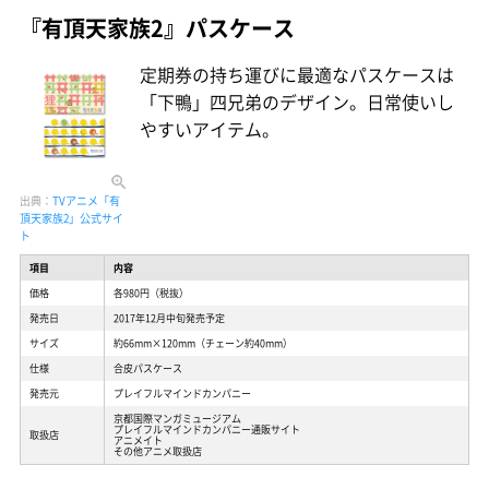
『有頂天家族2』パスケース
定期券の持ち運びに最適なパスケースは
「下鴨」四兄弟のデザイン。日常使いし
やすいアイテム。
出典：
TVアニメ「有
頂天家族2」公式サイ
ト
項目
内容
価格
各980円（税抜）
発売日
2017年12月中旬発売予定
サイズ
約66mm×120mm（チェーン約40mm）
仕様
合皮パスケース
発売元
プレイフルマインドカンパニー
京都国際マンガミュージアム
プレイフルマインドカンパニー通販サイト
取扱店
アニメイト
その他アニメ取扱店