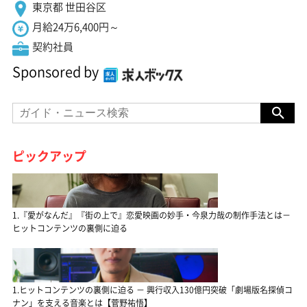
東京都 世田谷区
月給24万6,400円～
契約社員
Sponsored by
ピックアップ
1.『愛がなんだ』『街の上で』恋愛映画の妙手・今泉力哉の制作手法とは－
ヒットコンテンツの裏側に迫る
1.ヒットコンテンツの裏側に迫る － 興行収入130億円突破「劇場版名探偵コ
ナン」を支える音楽とは【菅野祐悟】