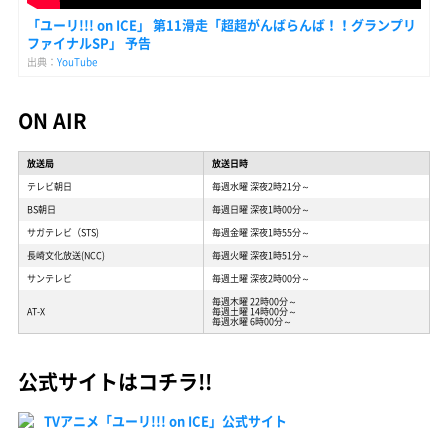
「ユーリ!!! on ICE」 第11滑走「超超がんばらんば！！グランプリ
ファイナルSP」 予告
出典：
YouTube
ON AIR
放送局
放送日時
テレビ朝日
毎週水曜 深夜2時21分～
BS朝日
毎週日曜 深夜1時00分～
サガテレビ（STS)
毎週金曜 深夜1時55分～
長崎文化放送(NCC)
毎週火曜 深夜1時51分～
サンテレビ
毎週土曜 深夜2時00分～
毎週木曜 22時00分～
AT-X
毎週土曜 14時00分～
毎週水曜 6時00分～
公式サイトはコチラ!!
TVアニメ「ユーリ!!! on ICE」公式サイト