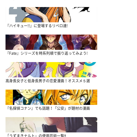
『ハイキュー!!』に登場するリベロ達!
『Fate』シリーズを時系列順で振り返ってみよう!
高身長女子と低身長男子の恋愛漫画！オススメ５選
『名探偵コナン』でも話題！「公安」が題材の漫画
「うずまきナルト」の使用忍術一覧‼