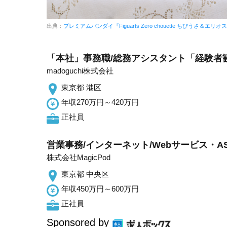
出典：
プレミアムバンダイ『Figuarts Zero chouette ちびうさ＆エリ
「本社」事務職/総務アシスタント「経験者歓
madoguchi株式会社
東京都 港区
年収270万円～420万円
正社員
営業事務/インターネット/Webサービス・A
株式会社MagicPod
東京都 中央区
年収450万円～600万円
正社員
Sponsored by