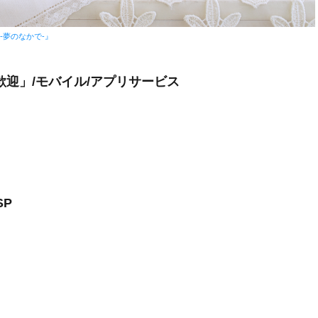
オス-夢のなかで-』
迎」/モバイル/アプリサービス
SP