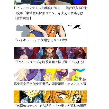
1.ヒットコンテンツの裏側に迫る － 興行収入130億
円突破「劇場版名探偵コナン」を支える音楽とは
【菅野祐悟】
『ハイキュー!!』に登場するリベロ達!
『Fate』シリーズを時系列順で振り返ってみよう!
高身長女子と低身長男子の恋愛漫画！オススメ５選
『名探偵コナン』でも話題！「公安」が題材の漫画