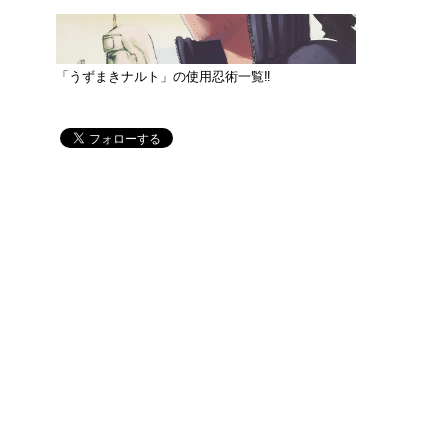
「うずまきナルト」の使用忍術一覧‼