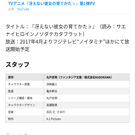
TVアニメ『冴えない彼女の育てかた♭』第1弾PV
出典：
YouTube
タイトル：『冴えない彼女の育てかた♭』（読み：サエ
ナイヒロインノソダテカタフラット）
放送：2017年4月よりフジテレビ“ノイタミナ”ほかにて放
送開始予定
スタッフ
原作
丸戸史明（ファンタジア文庫／株式会社KADOKAWA）
キャラクター原案
深崎暮人
監督
亀井幹太
シリーズ構成・脚本
丸戸史明
キャラクターデザイン
高瀬智章
音楽
百石 元（F.M.F）
制作
A-1 Pictures