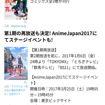
コミックス全3巻が刊行
出典：
Amazon.co.jp
第1期の再放送も決定! AnimeJapan2017に
てステージイベントも!
【第1期再放送】
第2期放送を前に、2017年1月6日（金）
24時より「TOKYOMX」「とちぎテレビ」
「群馬テレビ」「BS11」にて放送開始。
【AnimeJapan2017にてステージイベン
ト】
出典：
ＴＶアニメ『冴
開催日時：2017年3月25日（土）19時05
えない彼女の育てか
分～19時45分
た』公式サイト
会場：東京ビックサイト