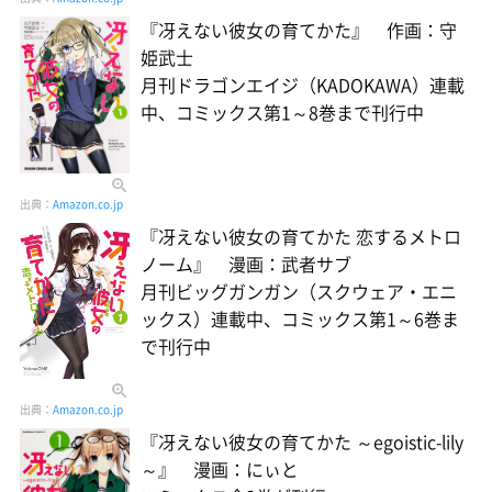
『冴えない彼女の育てかた』 作画：守
姫武士
月刊ドラゴンエイジ（KADOKAWA）連載
中、コミックス第1～8巻まで刊行中
出典：
Amazon.co.jp
『冴えない彼女の育てかた 恋するメトロ
ノーム』 漫画：武者サブ
月刊ビッグガンガン（スクウェア・エニ
ックス）連載中、コミックス第1～6巻ま
で刊行中
出典：
Amazon.co.jp
『冴えない彼女の育てかた ～egoistic-lily
～』 漫画：にぃと