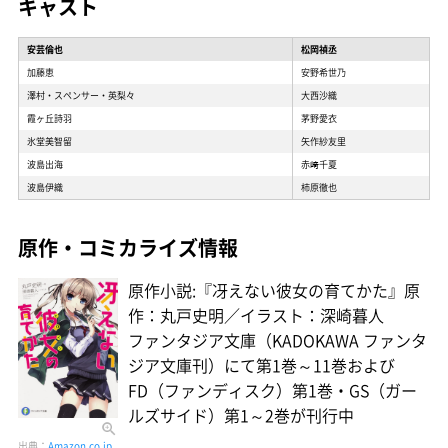
キャスト
安芸倫也
松岡禎丞
加藤恵
安野希世乃
澤村・スペンサー・英梨々
大西沙織
霞ヶ丘詩羽
茅野愛衣
氷堂美智留
矢作紗友里
波島出海
赤﨑千夏
波島伊織
柿原徹也
原作・コミカライズ情報
原作小説:『冴えない彼女の育てかた』原
作：丸戸史明／イラスト：深崎暮人
ファンタジア文庫（KADOKAWA ファンタ
ジア文庫刊）にて第1巻～11巻および
FD（ファンディスク）第1巻・GS（ガー
ルズサイド）第1～2巻が刊行中
出典：
Amazon.co.jp