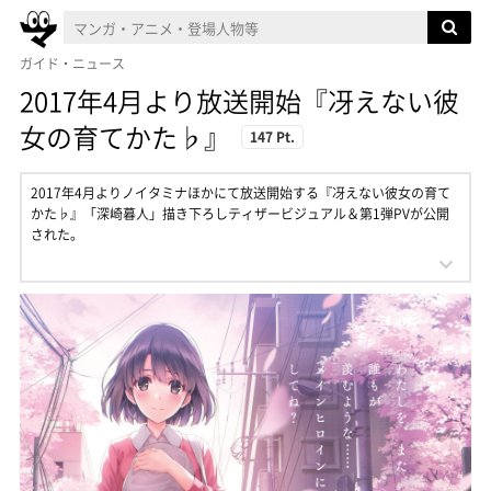
ガイド・ニュース
2017年4月より放送開始『冴えない彼
女の育てかた♭』
147 Pt.
2017年4月よりノイタミナほかにて放送開始する『冴えない彼女の育て
かた♭』「深崎暮人」描き下ろしティザービジュアル＆第1弾PVが公開
された。