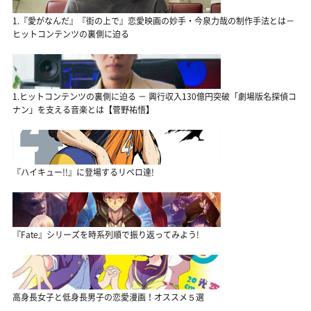
1.『愛がなんだ』『街の上で』恋愛映画の妙手・今泉力哉の制作手法とは－
ヒットコンテンツの裏側に迫る
1.ヒットコンテンツの裏側に迫る － 興行収入130億円突破「劇場版名探偵コ
ナン」を支える音楽とは【菅野祐悟】
『ハイキュー!!』に登場するリベロ達!
『Fate』シリーズを時系列順で振り返ってみよう!
高身長女子と低身長男子の恋愛漫画！オススメ５選