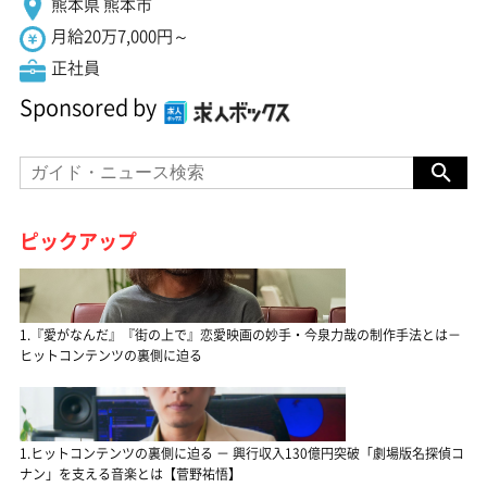
熊本県 熊本市
月給20万7,000円～
正社員
Sponsored by
ピックアップ
1.『愛がなんだ』『街の上で』恋愛映画の妙手・今泉力哉の制作手法とは－
ヒットコンテンツの裏側に迫る
1.ヒットコンテンツの裏側に迫る － 興行収入130億円突破「劇場版名探偵コ
ナン」を支える音楽とは【菅野祐悟】