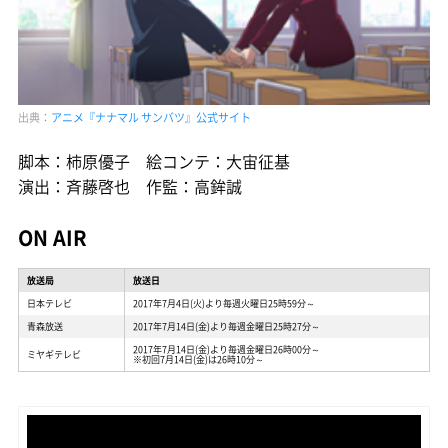
出典：
アニメ『ナナマル サンバツ』公式サイト
脚本：柿原優子 絵コンテ：大宙征基
演出：斉藤啓也 作監：高鉾誠
ON AIR
放送局
放送日
日本テレビ
2017年7月4日(火)より毎週火曜日25時59分～
青森放送
2017年7月14日(金)より毎週金曜日25時27分～
2017年7月14日(金)より毎週金曜日26時00分～
ミヤギテレビ
※初回7月14日(金)は26時10分～