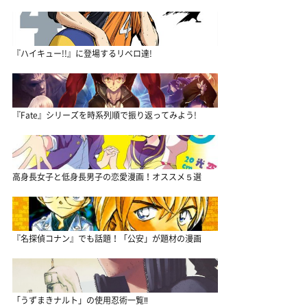
『ハイキュー!!』に登場するリベロ達!
『Fate』シリーズを時系列順で振り返ってみよう!
高身長女子と低身長男子の恋愛漫画！オススメ５選
『名探偵コナン』でも話題！「公安」が題材の漫画
「うずまきナルト」の使用忍術一覧‼