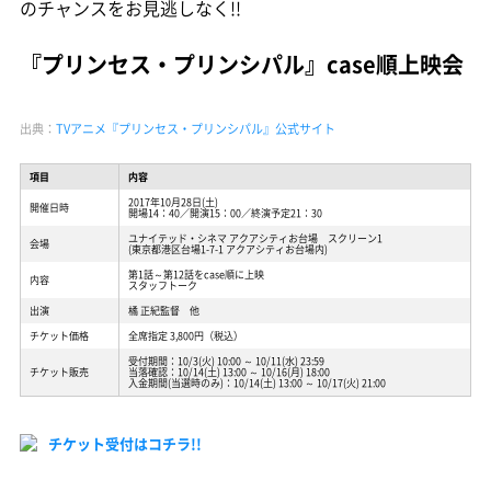
のチャンスをお見逃しなく!!
『プリンセス・プリンシパル』case順上映会
出典：
TVアニメ『プリンセス・プリンシパル』公式サイト
項目
内容
2017年10月28日(土)
開催日時
開場14：40／開演15：00／終演予定21：30
ユナイテッド・シネマ アクアシティお台場 スクリーン1
会場
(東京都港区台場1-7-1 アクアシティお台場内)
第1話～第12話をcase順に上映
内容
スタッフトーク
出演
橘 正紀監督 他
チケット価格
全席指定 3,800円（税込）
受付期間：10/3(火) 10:00 ～ 10/11(水) 23:59
チケット販売
当落確認：10/14(土) 13:00 ～ 10/16(月) 18:00
入金期間(当選時のみ)：10/14(土) 13:00 ～ 10/17(火) 21:00
チケット受付はコチラ!!