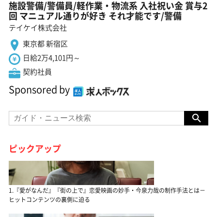
施設警備/警備員/軽作業・物流系 入社祝い金 賞与2
回 マニュアル通りが好き それ才能です/警備
テイケイ株式会社
東京都 新宿区
日給2万4,101円～
契約社員
Sponsored by
ピックアップ
1.『愛がなんだ』『街の上で』恋愛映画の妙手・今泉力哉の制作手法とは－
ヒットコンテンツの裏側に迫る