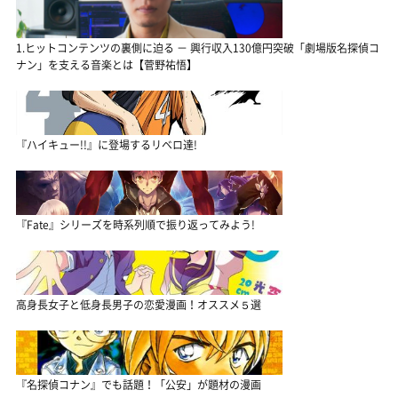
1.ヒットコンテンツの裏側に迫る － 興行収入130億円突破「劇場版名探偵コ
ナン」を支える音楽とは【菅野祐悟】
『ハイキュー!!』に登場するリベロ達!
『Fate』シリーズを時系列順で振り返ってみよう!
高身長女子と低身長男子の恋愛漫画！オススメ５選
『名探偵コナン』でも話題！「公安」が題材の漫画