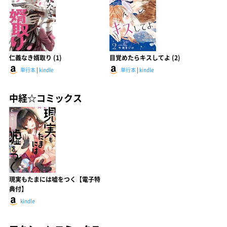
仁義なき婿取り (1)
目覚めたらキスしてよ (2)
単行本
|
kindle
単行本
|
kindle
中経☆コミックス
現実もたまには嘘をつく【電子特
典付】
kindle