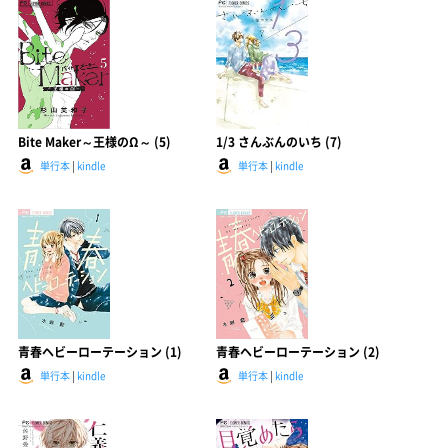
Bite Maker～王様のΩ～ (5)
1/3 さんぶんのいち (7)
単行本
|
kindle
単行本
|
kindle
青春ヘビーローテーション (1)
青春ヘビーローテーション (2)
単行本
|
kindle
単行本
|
kindle