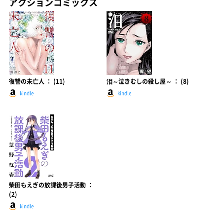
アクションコミックス
復讐の未亡人 ： (11)
泪～泣きむしの殺し屋～ ： (8)
kindle
kindle
柴田もえぎの放課後男子活動 ：
(2)
kindle