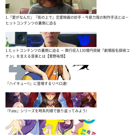
1.『愛がなんだ』『街の上で』恋愛映画の妙手・今泉力哉の制作手法とは－
ヒットコンテンツの裏側に迫る
1.ヒットコンテンツの裏側に迫る － 興行収入130億円突破「劇場版名探偵コ
ナン」を支える音楽とは【菅野祐悟】
『ハイキュー!!』に登場するリベロ達!
『Fate』シリーズを時系列順で振り返ってみよう!