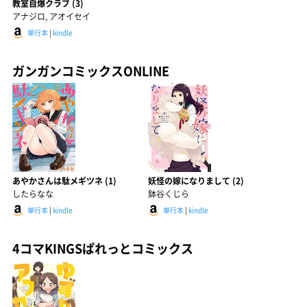
教室自爆クラブ (3)
アナジロ, アオイセイ
単行本
|
kindle
ガンガンコミックスONLINE
あやかさんは駄メギツネ (1)
妖怪の嫁になりまして (2)
したらなな
鉢谷くじら
単行本
|
kindle
単行本
|
kindle
4コマKINGSぱれっとコミックス