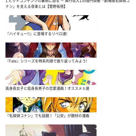
1.ヒットコンテンツの裏側に迫る － 興行収入130億円突破「劇場版名探偵コ
ナン」を支える音楽とは【菅野祐悟】
『ハイキュー!!』に登場するリベロ達!
『Fate』シリーズを時系列順で振り返ってみよう!
高身長女子と低身長男子の恋愛漫画！オススメ５選
『名探偵コナン』でも話題！「公安」が題材の漫画