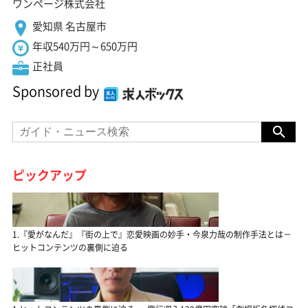
ワンページ株式会社
愛知県 名古屋市
年収540万円～650万円
正社員
Sponsored by
ピックアップ
1.『愛がなんだ』『街の上で』恋愛映画の妙手・今泉力哉の制作手法とは－
ヒットコンテンツの裏側に迫る