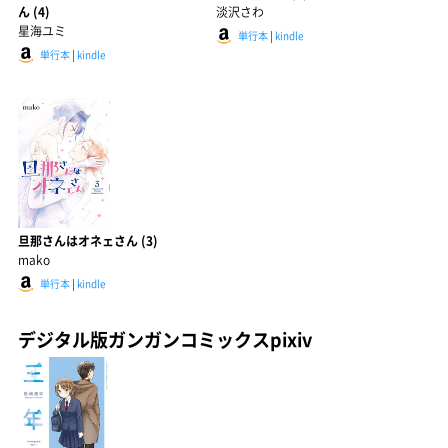
ん (4)
淡沢さわ
星海ユミ
単行本
|
kindle
単行本
|
kindle
旦那さんはオネェさん (3)
mako
単行本
|
kindle
デジタル版ガンガンコミックスpixiv