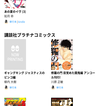
あの夏のイヴ (3)
如月 命
単行本
|
kindle
講談社プラチナコミックス
ギャングキング ジャスティスの
修羅の門 目覚めた闘鬼編 アンコー
ピンコ編
ル刊行!
柳内 大樹
川原 正敏
単行本
単行本