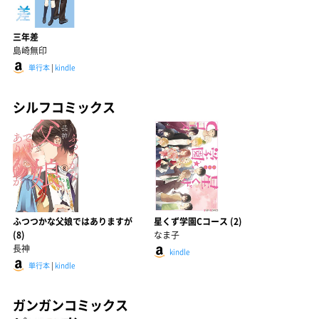
三年差
島崎無印
単行本
|
kindle
シルフコミックス
ふつつかな父娘ではありますが
星くず学園Cコース (2)
(8)
なま子
長神
kindle
単行本
|
kindle
ガンガンコミックス