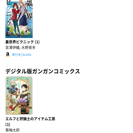
裏世界ピクニック (1)
宮澤伊織, 水野英多
単行本
|
kindle
デジタル版ガンガンコミックス
エルフと狩猟士のアイテム工房
(1)
葵梅太郎