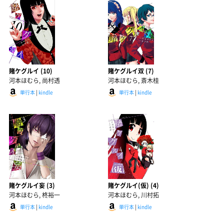
賭ケグルイ (10)
賭ケグルイ双 (7)
河本ほむら, 尚村透
河本ほむら, 斎木桂
単行本
|
kindle
単行本
|
kindle
賭ケグルイ妄 (3)
賭ケグルイ(仮) (4)
河本ほむら, 柊裕一
河本ほむら, 川村拓
単行本
|
kindle
単行本
|
kindle