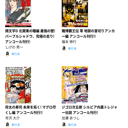
頭文字D 北関東の糧編 最強の壁!
賭博覇王伝 零 地獄の首切りアンカ
パープルシャドウ、究極の走り!
ー編 アンコール刊行!!
アンコール刊行!
福本 伸行
しげの 秀一
単行本
単行本
将太の寿司 未来を拓く! マグロ尽
ジゴロ次五郎 シルビア内蔵トレジャ
くし編 アンコール刊行!!
ー伝説 アンコール刊行!
寺沢 大介
加瀬 あつし
単行本
単行本