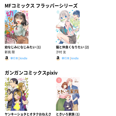
MFコミックス フラッパーシリーズ
幼なじみになじみたい (1)
猫と仲良くなりたい (2)
新挑 限
汐村 友
単行本
|
kindle
単行本
|
kindle
ガンガンコミックスpixiv
ヤンキーショタとオタクおねえさ
ときいろ家族 (1)