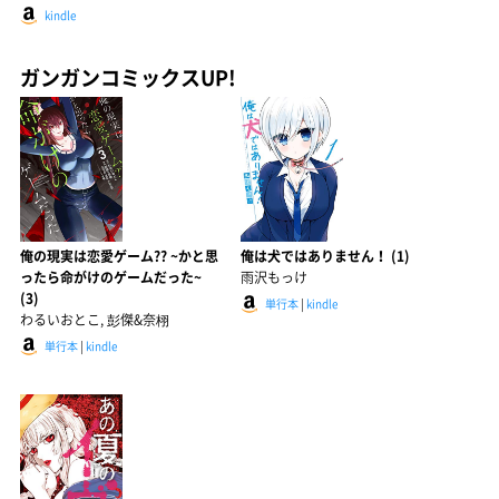
kindle
ガンガンコミックスUP!
俺の現実は恋愛ゲーム?? ~かと思
俺は犬ではありません！ (1)
ったら命がけのゲームだった~
雨沢もっけ
(3)
単行本
|
kindle
わるいおとこ, 彭傑&奈栩
単行本
|
kindle