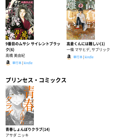
9番目のムサシ サイレントブラッ
高倉くんには難しい(1)
ク(6)
一條 マサヒデ, サブリック
高橋 美由紀
単行本
|
kindle
単行本
|
kindle
プリンセス・コミックス
青春しょんぼりクラブ(14)
アサダ ニッキ