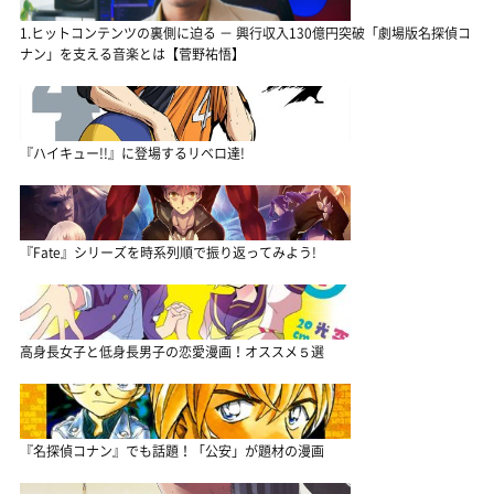
1.ヒットコンテンツの裏側に迫る － 興行収入130億円突破「劇場版名探偵コ
ナン」を支える音楽とは【菅野祐悟】
『ハイキュー!!』に登場するリベロ達!
『Fate』シリーズを時系列順で振り返ってみよう!
高身長女子と低身長男子の恋愛漫画！オススメ５選
『名探偵コナン』でも話題！「公安」が題材の漫画