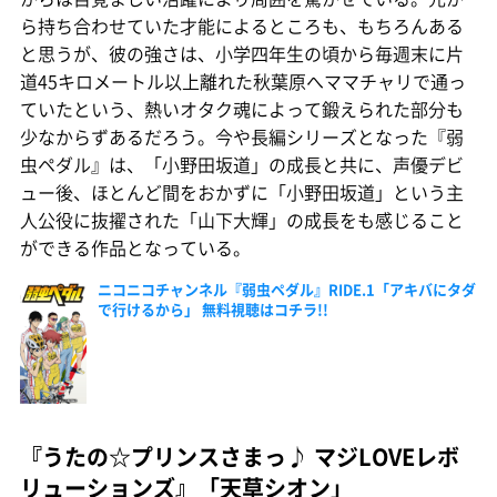
ら持ち合わせていた才能によるところも、もちろんある
と思うが、彼の強さは、小学四年生の頃から毎週末に片
道45キロメートル以上離れた秋葉原へママチャリで通っ
ていたという、熱いオタク魂によって鍛えられた部分も
少なからずあるだろう。今や長編シリーズとなった『弱
虫ペダル』は、「小野田坂道」の成長と共に、声優デビ
ュー後、ほとんど間をおかずに「小野田坂道」という主
人公役に抜擢された「山下大輝」の成長をも感じること
ができる作品となっている。
ニコニコチャンネル『弱虫ペダル』RIDE.1「アキバにタダ
で行けるから」 無料視聴はコチラ!!
『うたの☆プリンスさまっ♪ マジLOVEレボ
リューションズ』「天草シオン」