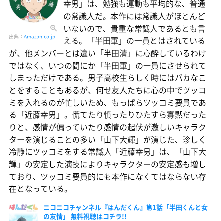
幸男」は、勉強も運動も平均的な、普通
の常識人だ。本作には常識人がほとんど
いないので、貴重な常識人であるとも言
出典：
Amazon.co.jp
える。「半田軍」の一員とはされている
が、他メンバーとは違い「半田清」に心酔しているわけ
ではなく、いつの間にか「半田軍」の一員にさせられて
しまっただけである。男子高校生らしく時にはバカなこ
とをすることもあるが、何せ友人たちに心の中でツッコ
ミを入れるのが忙しいため、もっぱらツッコミ要員であ
る「近藤幸男」。慌てたり憤ったりひたすら寡黙だった
りと、感情が偏っていたり感情の起伏が激しいキャラク
ターを演じることの多い「山下大輝」が演じた、珍しく
冷静にツッコミをする常識人「近藤幸男」は、「山下大
輝」の安定した演技によりキャラクターの安定感も増し
ており、ツッコミ要員的にも本作になくてはならない存
在となっている。
ニコニコチャンネル『はんだくん』第1話「半田くんと女
の友情」 無料視聴はコチラ!!