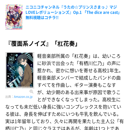
ニコニコチャンネル『うたの☆プリンスさまっ♪ マジ
LOVEレボリューションズ』Op.1 「The dice are cast」
無料視聴はコチラ!!
『覆面系ノイズ』「杠花奏」
軽音楽部所属の「杠花奏」は、幼いころ
に砂浜で出会った「有栖川仁乃」の声に
惹かれ、密かに想いを寄せる高校1年生。
軽音楽部メンバーで結成したバンドの曲
すべてを作曲し、ギター演奏もこなす
が、幼少期のある出来事が原因で歌うこ
出典：
Amazon.co.jp
とができなくなってしまった。高校生に
なっても未だ低い身長に強いコンプレックスを抱いてい
る彼は、身長を伸ばすためにいつも牛乳を飲んでいる。
実は1年留年しており、久々に再開を果たした主人公「有
栖川仁乃」と同じクラスではあるが、年齢は1つ上であ