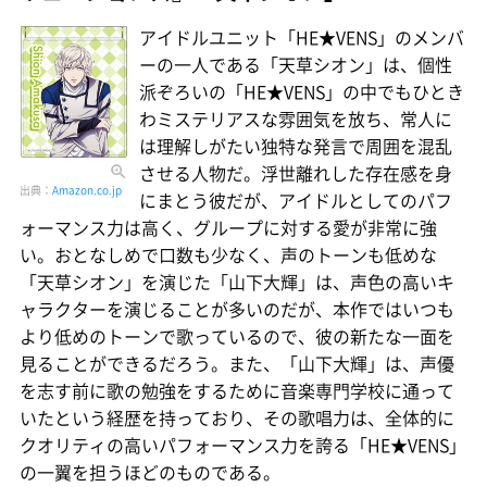
アイドルユニット「HE★VENS」のメンバ
ーの一人である「天草シオン」は、個性
派ぞろいの「HE★VENS」の中でもひとき
わミステリアスな雰囲気を放ち、常人に
は理解しがたい独特な発言で周囲を混乱
させる人物だ。浮世離れした存在感を身
出典：
Amazon.co.jp
にまとう彼だが、アイドルとしてのパフ
ォーマンス力は高く、グループに対する愛が非常に強
い。おとなしめで口数も少なく、声のトーンも低めな
「天草シオン」を演じた「山下大輝」は、声色の高いキ
ャラクターを演じることが多いのだが、本作ではいつも
より低めのトーンで歌っているので、彼の新たな一面を
見ることができるだろう。また、「山下大輝」は、声優
を志す前に歌の勉強をするために音楽専門学校に通って
いたという経歴を持っており、その歌唱力は、全体的に
クオリティの高いパフォーマンス力を誇る「HE★VENS」
の一翼を担うほどのものである。