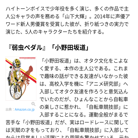
ハイトーンボイスで少年役を多く演じ、多くの作品で主
人公キャラの声を務める「山下大輝」。2014年に声優ア
ワード新人男優賞を受賞した彼が、折り紙つきの実力で
演じた、5人のキャラクターたちを紹介する。
『弱虫ペダル』「小野田坂道」
「小野田坂道」は、オタク文化をこよな
く愛する、本作の主人公である。これま
で趣味の話ができる友達がいなかった彼
は、高校入学を機に「アニメ研究部」へ
入部してオタク友達を作ろうと意気込ん
でいたのだが、ひょんなことから自転車
の楽しさに惹かれ、「自転車競技部」に
出典：
Amazon.co.jp
入部することになる。運動全般がまるで
苦手な「小野田坂道」だが、実はロードレースに関して
は天賦の才をもっており、「自転車競技部」に入部して
からは目覚ましい活躍により周囲を驚かせている。元か