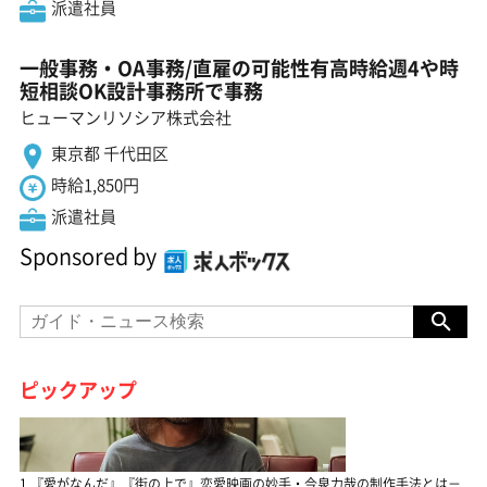
派遣社員
一般事務・OA事務/直雇の可能性有高時給週4や時
短相談OK設計事務所で事務
ヒューマンリソシア株式会社
東京都 千代田区
時給1,850円
派遣社員
Sponsored by
ピックアップ
1.『愛がなんだ』『街の上で』恋愛映画の妙手・今泉力哉の制作手法とは－