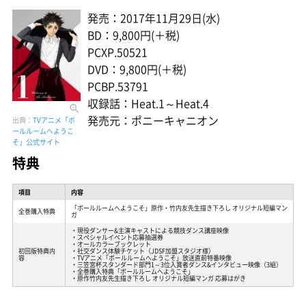
発売：2017年11月29日(水)
BD：9,800円(＋税)
PCXP.50521
DVD：9,800円(＋税)
PCBP.53791
収録話：Heat.1～Heat.4
発売元：ポニーキャニオン
出典：
TVアニメ「ボ
ールルームへようこ
そ」公式サイト
特典
項目
内容
「ボールルームへようこそ」原作・竹内友先生描き下ろし オリジナル短編マン
全巻購入特典
ガ
・現役ダンサー&主演キャストによる競技ダンス講座映像
・スペシャルイベント応募抽選券
・オールカラーブックレット
初回版特典内
・社交ダンス体験チケット（JDSF加盟スタジオ様）
容
・TVアニメ「ボールルームへようこそ」放送直前特番映像
・三笠宮杯スタンダード部門1～3位入賞者ダンス&インタビュー映像（3組）
・全巻購入特典「ボールルームへようこそ」
・原作竹内友先生描き下ろし オリジナル短編マンガ 応募はがき