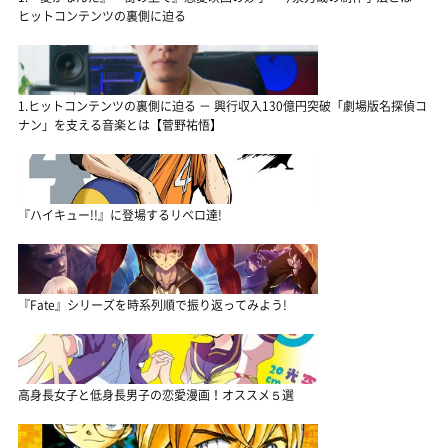
ヒットコンテンツの裏側に迫る
1.ヒットコンテンツの裏側に迫る － 興行収入130億円突破「劇場版名探偵コ
ナン」を支える音楽とは【菅野祐悟】
『ハイキュー!!』に登場するリベロ達!
『Fate』シリーズを時系列順で振り返ってみよう!
高身長女子と低身長男子の恋愛漫画！オススメ５選