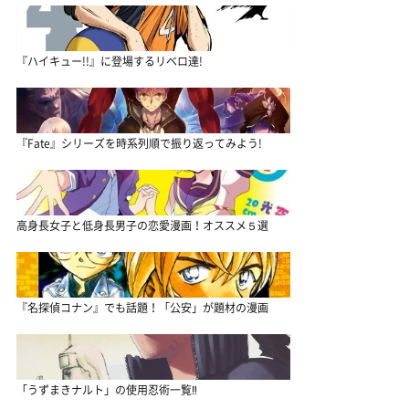
『ハイキュー!!』に登場するリベロ達!
『Fate』シリーズを時系列順で振り返ってみよう!
高身長女子と低身長男子の恋愛漫画！オススメ５選
『名探偵コナン』でも話題！「公安」が題材の漫画
「うずまきナルト」の使用忍術一覧‼