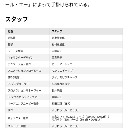
ール・エー」によって手掛けられている。
スタッフ
担当
スタッフ
総監督
元永慶太郎
監督
松村樹里亜
シリーズ構成
吉田玲子
キャラクターデザイン
岡真里子
アニメーション制作
ピー・アール・エー
アニメーションプロデュース
AZクリエイティブ
3DCG制作
ダイナモピクチャーズ
CGプロデューサー
おおかわたつや
プロダクションマネージャー
長井崇嗣
CGテクニカルディレクター
黒崎志王
オープニングムービー監督
松田広輝（SEP）
原作
ふじわら（ムービック）
志島とひろ（ALIVEシリーズ（SOARA・Growth））
キャラクター原案
沙月ゆう（SQシリーズ（SolidS・QUELL））
ストーリー原案
ふじわら（ムービック）