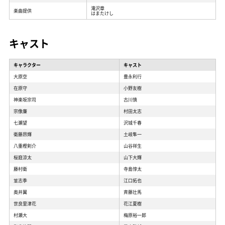
滝沢章
楽曲提供
はまたけし
キャスト
キャラクター
キャスト
大原空
豊永利行
在原守
小野友樹
神楽坂宗司
古川慎
宗像廉
村田太志
七瀬望
沢城千春
衛藤昂輝
土岐隼一
八重樫剣介
山谷祥生
桜庭涼太
山下大輝
藤村衛
寺島惇太
篁志季
江口拓也
奥井翼
斉藤壮馬
世良里津花
花江夏樹
村瀬大
梅原裕一郎