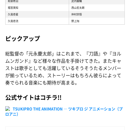
和泉柊羽
武内駿輔
堀宮英知
西山宏太朗
久我壱星
仲村宗悟
久我壱流
野上翔
ピックアップ
総監督の「元永慶太郎」はこれまで、『刀語』や『ヨル
ムンガンド』など様々な作品を手掛けてきた。またキャ
ストは歌手としても活躍しているそうそうたるメンバー
が揃っているため、ストーリーはもちろん彼らによって
奏でられる音楽にも期待が高まる。
公式サイトはコチラ!!
TSUKIPRO THE ANIMATION ― ツキプロ ジ アニメーション（プ
ロアニ）