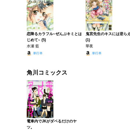
恋降るカラフル~ぜんぶキミとは
鬼宮先生のキスには逆ら
じめて~ (5)
(1)
水瀬 藍
華夜
単行本
単行本
角川コミックス
電車内でJKがダベるだけのヤ
ツ。