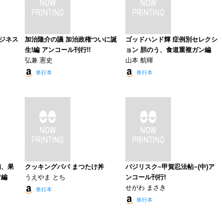
ビジネス
加治隆介の議 加治政権ついに誕
ゴッドハンド輝 症例別セレクシ
生!編 アンコール刊行!!
ョン 胆のう、食道重複ガン編
弘兼 憲史
山本 航暉
単行本
単行本
備、果
クッキングパパ まつたけ丼
バジリスク~甲賀忍法帖~(中)ア
?編
うえやま とち
ンコール刊行!
せがわ まさき
単行本
単行本