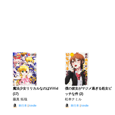
魔法少女リリカルなのはViVid
僕の彼女がマジメ過ぎる処女ビ
(17)
ッチな件 (2)
藤真 拓哉
松本ナミル
単行本
|
kindle
単行本
|
kindle