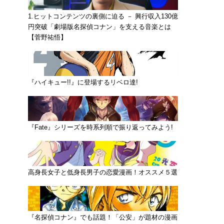
1.ヒットコンテンツの裏側に迫る － 興行収入130億
円突破「劇場版名探偵コナン」を支える音楽とは
【菅野祐悟】
『ハイキュー!!』に登場するリベロ達!
『Fate』シリーズを時系列順で振り返ってみよう!
高身長女子と低身長男子の恋愛漫画！オススメ５選
『名探偵コナン』でも話題！「公安」が題材の漫画