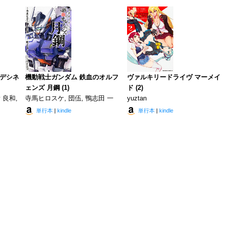
ンデシネ
機動戦士ガンダム 鉄血のオルフ
ヴァルキリードライヴ マーメイ
ェンズ 月鋼 (1)
ド (2)
 良和,
寺馬ヒロスケ, 団伍, 鴨志田 一
yuztan
単行本
|
kindle
単行本
|
kindle