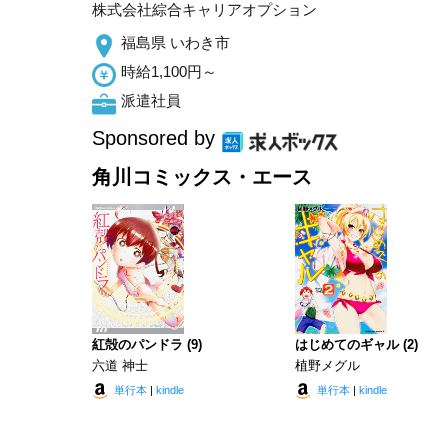
株式会社綜合キャリアオプション
福島県 いわき市
時給1,100円～
派遣社員
Sponsored by
角川コミックス・エース
紅殻のパンドラ (9)
はじめてのギャル (2)
六道 神士
植野メグル
単行本
|
kindle
単行本
|
kindle