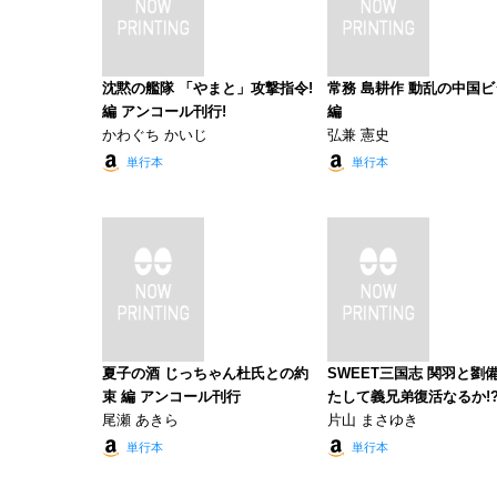
沈黙の艦隊 「やまと」攻撃指令!
常務 島耕作 動乱の中国
編 アンコール刊行!
編
かわぐち かいじ
弘兼 憲史
単行本
単行本
夏子の酒 じっちゃん杜氏との約
SWEET三国志 関羽と劉
束 編 アンコール刊行
たして義兄弟復活なるか!
尾瀬 あきら
片山 まさゆき
単行本
単行本