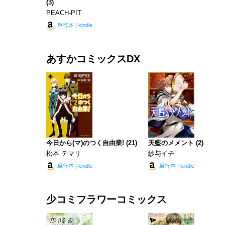
(3)
PEACH-PIT
単行本
|
kindle
あすかコミックスDX
今日から(マ)のつく自由業! (21)
天藍のメメント (2)
松本 テマリ
紗与イチ
単行本
|
kindle
単行本
|
kindle
少コミフラワーコミックス