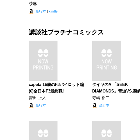
茶麻
単行本
|
kindle
講談社プラチナコミックス
capeta 16歳のF3パイロット編
ダイヤのA 「SEEK
(6)全日本F3最終戦!
DIAMONDS」青道VS.薬
曽田 正人
寺嶋 裕二
単行本
単行本