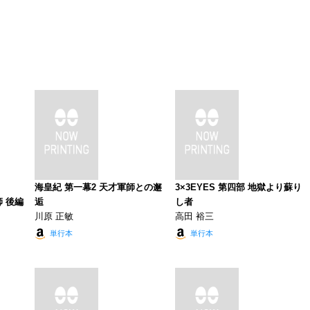
海皇紀 第一幕2 天才軍師との邂
3×3EYES 第四部 地獄より蘇り
師 後編
逅
し者
川原 正敏
高田 裕三
単行本
単行本