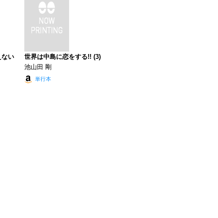
えない
世界は中島に恋をする!! (3)
池山田 剛
単行本