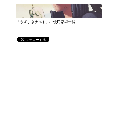
「うずまきナルト」の使用忍術一覧‼