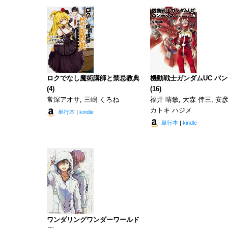
ロクでなし魔術講師と禁忌教典
機動戦士ガンダムUC バ
(4)
(16)
常深アオサ, 三嶋 くろね
福井 晴敏, 大森 倖三, 安彦
カトキ ハジメ
単行本
|
kindle
単行本
|
kindle
ワンダリングワンダーワールド