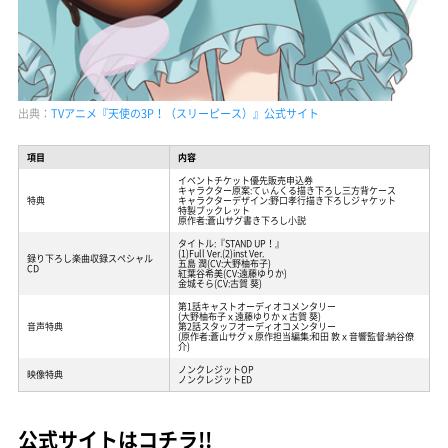
出典：
TVアニメ『天使の3P！（スリーピース）』公式サイト
項目
内容
イベントチケット優先販売申込券
キャラクター原案:てぃんくる描き下ろし三方背ケース
特典
キャラクターデザイン:野口孝行描き下ろしジャケット
特製ブックレット
原作者:蒼山サグ書き下ろし小説
タイトル:『STAND UP！』
(1)Full Ver.(2)inst Ver.
録り下ろし楽曲収録スペシャル
五島 潤(CV:大野柚布子)
CD
紅葉谷希美(CV:遠藤ゆりか)
金城そら(CV:古賀 葵)
第1話キャストオーディオコメンタリー
(大野柚布子ｘ遠藤ゆりかｘ古賀 葵)
音声特典
第2話スタッフオーディオコメンタリー
(原作者:蒼山サグｘ原作担当編集:和田 敦ｘ音響監督:納谷僚
介)
ノンクレジットOP
映像特典
ノンクレジットED
公式サイトはコチラ!!