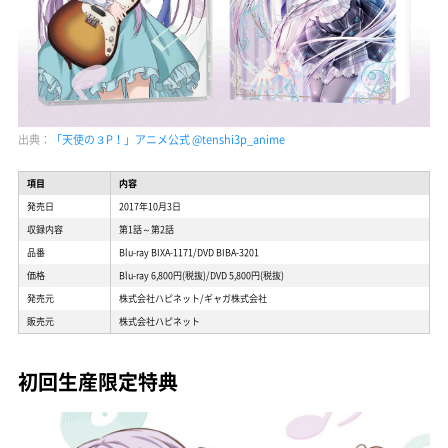
出典：
「天使の３P！」アニメ公式 @tenshi3p_anime
項目
内容
発売日
2017年10月3日
収録内容
第1話～第2話
品番
Blu-ray BIXA-1171/DVD BIBA-3201
価格
Blu-ray 6,800円(税抜)/DVD 5,800円(税抜)
発売元
株式会社ハピネット/ギャガ株式会社
販売元
株式会社ハピネット
初回生産限定特典