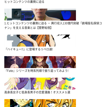
ヒットコンテンツの裏側に迫る
1.ヒットコンテンツの裏側に迫る － 興行収入130億円突破「劇場版名探偵コ
ナン」を支える音楽とは【菅野祐悟】
『ハイキュー!!』に登場するリベロ達!
『Fate』シリーズを時系列順で振り返ってみよう!
高身長女子と低身長男子の恋愛漫画！オススメ５選