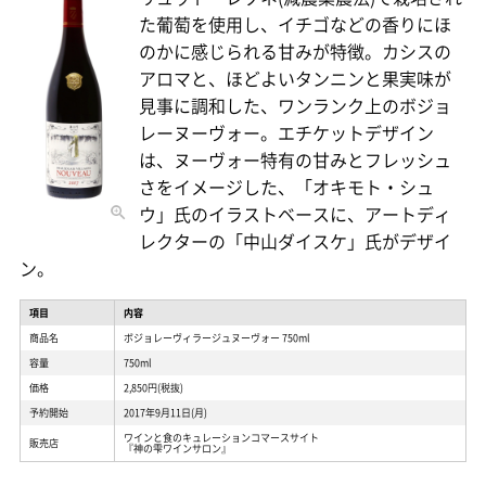
た葡萄を使用し、イチゴなどの香りにほ
のかに感じられる甘みが特徴。カシスの
アロマと、ほどよいタンニンと果実味が
見事に調和した、ワンランク上のボジョ
レーヌーヴォー。エチケットデザイン
は、ヌーヴォー特有の甘みとフレッシュ
さをイメージした、「オキモト・シュ
ウ」氏のイラストベースに、アートディ
レクターの「中山ダイスケ」氏がデザイ
ン。
項目
内容
商品名
ボジョレーヴィラージュヌーヴォー 750ml
容量
750ml
価格
2,850円(税抜)
予約開始
2017年9月11日(月)
ワインと食のキュレーションコマースサイト
販売店
『神の雫ワインサロン』