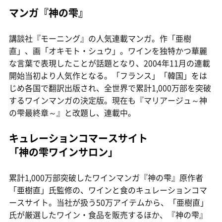
マンガ『神の雫』
講談社『モーニング』の人気連載マンガ。作「亜樹
直」、画「オキモト・シュウ」。ワインを独特かつ華麗
な言葉で表現したことが話題となり、2004年11月の連載
開始当初より人気作となる。「フランス」「韓国」をは
じめ各国で翻訳出版され、全世界で累計1,000万部を突破
するワインマンガの決定版。現在も『マリアージュ～神
の雫最終章～』と改題し、連載中。
キュレーションコマースサイト
「神の雫ワインサロン」
累計1,000万部突破したワインマンガ『神の雫』原作者
「亜樹直」氏監修の、ワインと食のキュレーションコマ
ースサイト。当社が扱う50万アイテムから、「亜樹直」
氏が厳選したワイン・食品を販売するほか、『神の雫』