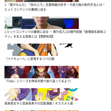
1.『愛がなんだ』『街の上で』恋愛映画の妙手・今泉力哉の制作手法とは－
ヒットコンテンツの裏側に迫る
1.ヒットコンテンツの裏側に迫る － 興行収入130億円突破「劇場版名探偵コ
ナン」を支える音楽とは【菅野祐悟】
『ハイキュー!!』に登場するリベロ達!
『Fate』シリーズを時系列順で振り返ってみよう!
高身長女子と低身長男子の恋愛漫画！オススメ５選