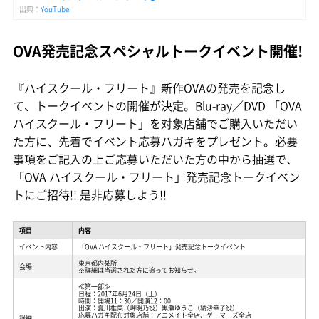
出典：
YouTube
OVA発売記念スペシャルトークイベント開催!
『ハイスクール・フリート』新作OVAの発売を記念し
て、トークイベントの開催が決定。Blu-ray／DVD 「OVA
ハイスクール・フリート」を対象店舗でご購入いただい
た方に、先着でイベント応募ハガキをプレゼント。必要
事項をご記入の上ご応募いただいた方の中から抽選で、
「OVA ハイスクール・フリート」発売記念トークイベン
トにご招待!! 是非応募しよう!!
項目
内容
イベント内容
「OVA ハイスクール・フリート」発売記念トークイベント
東京都内某所
会場
※詳細は当選された方に追ってお知らせ。
≪第一部≫
日程：2017年6月24日（土）
時間：開場11：30／開演12：00
出演：夏川椎菜（岬明乃役）黒瀬ゆうこ（納沙幸子役）
応募ハガキ配布対象店舗：アニメイト全店、ゲーマーズ全店
詳細