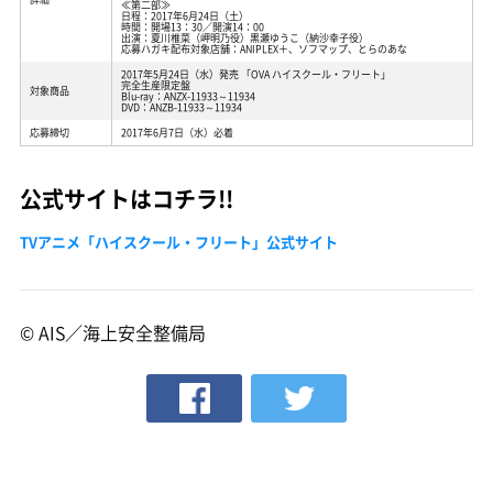
≪第二部≫
日程：2017年6月24日（土）
時間：開場13：30／開演14：00
出演：夏川椎菜（岬明乃役）黒瀬ゆうこ（納沙幸子役）
応募ハガキ配布対象店舗：ANIPLEX＋、ソフマップ、とらのあな
2017年5月24日（水）発売 「OVA ハイスクール・フリート」
完全生産限定盤
対象商品
Blu-ray：ANZX-11933～11934
DVD：ANZB-11933～11934
応募締切
2017年6月7日（水）必着
公式サイトはコチラ!!
TVアニメ「ハイスクール・フリート」公式サイト
© AIS／海上安全整備局