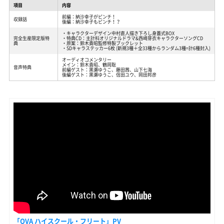
項目
内容
前編：納沙幸子がピンチ！
収録話
後編：納沙幸子もピンチ！？
・キャラクターデザイン中村直人描き下ろし身蓋式BOX
完全生産限定版特
・特典CD：主計科オリジナルドラマ&西崎芽衣キャラクターソングCD
典
・原案：鈴木貴昭監修特製ブックレット
・SDキャラステッカー6枚 (新規3種＋全33種からランダム3種=計6種封入)
オーディオコメンタリー
メイン：鈴木貴昭、鶴岡聡
音声特典
前編ゲスト：黒瀬ゆうこ、藤田茜、山下七海
後編ゲスト：黒瀬ゆうこ、信田ユウ、岡田邦彦
「OVA ハイスクール・フリート」PV