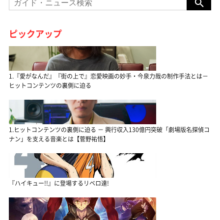
ピックアップ
1.『愛がなんだ』『街の上で』恋愛映画の妙手・今泉力哉の制作手法とは－
ヒットコンテンツの裏側に迫る
1.ヒットコンテンツの裏側に迫る － 興行収入130億円突破「劇場版名探偵コ
ナン」を支える音楽とは【菅野祐悟】
『ハイキュー!!』に登場するリベロ達!