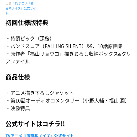
出典：
TVアニメ『覆
面系ノイズ』公式サイ
ト
初回仕様版特典
・特製ピック（深桜）
・バンドスコア（FALLING SILENT）&9、10話原画集
・原作者「福山リョウコ」描きおろし収納ボックス&クリ
アファイル
商品仕様
・アニメ描き下ろしジャケット
・第10話オーディオコメンタリー（小野大輔・福山 潤）
・映像特典
公式サイトはコチラ!!
TVアニメ『覆面系ノイズ』公式サイト