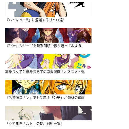
『ハイキュー!!』に登場するリベロ達!
『Fate』シリーズを時系列順で振り返ってみよう!
高身長女子と低身長男子の恋愛漫画！オススメ５選
『名探偵コナン』でも話題！「公安」が題材の漫画
「うずまきナルト」の使用忍術一覧‼