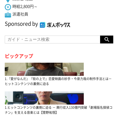
時給2,800円～
派遣社員
Sponsored by
ピックアップ
1.『愛がなんだ』『街の上で』恋愛映画の妙手・今泉力哉の制作手法とは－
ヒットコンテンツの裏側に迫る
1.ヒットコンテンツの裏側に迫る － 興行収入130億円突破「劇場版名探偵コ
ナン」を支える音楽とは【菅野祐悟】