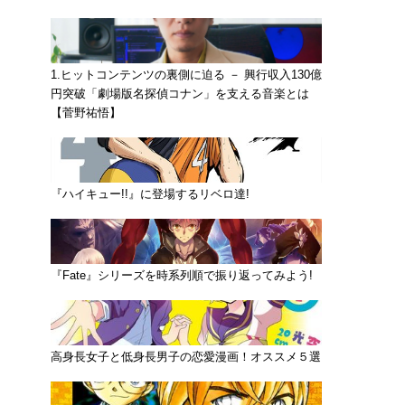
1.ヒットコンテンツの裏側に迫る － 興行収入130億
円突破「劇場版名探偵コナン」を支える音楽とは
【菅野祐悟】
『ハイキュー!!』に登場するリベロ達!
『Fate』シリーズを時系列順で振り返ってみよう!
高身長女子と低身長男子の恋愛漫画！オススメ５選