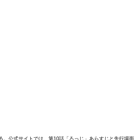
れる。公式サイトでは、第10話「ろっじ」あらすじと先行場面