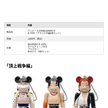
項目
内容
ワンピース20thBE@RBRICK
商品名
B-TYPE「アラバスタ編4体セット」
売価
2,800円（税込）
BE@RBRICK 100%
ボールチェーン付き
仕様
ブリスター
BOX入り（4体セット）
「頂上戦争編」