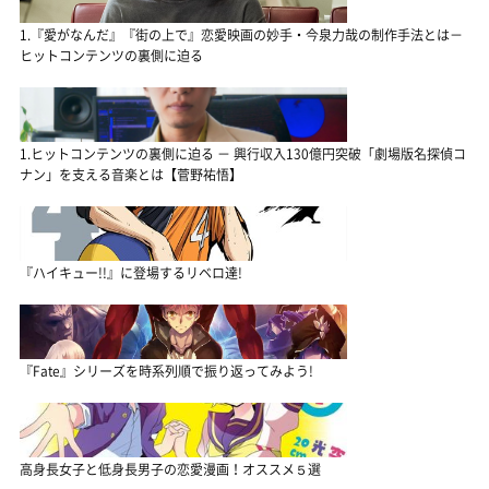
1.『愛がなんだ』『街の上で』恋愛映画の妙手・今泉力哉の制作手法とは－
ヒットコンテンツの裏側に迫る
1.ヒットコンテンツの裏側に迫る － 興行収入130億円突破「劇場版名探偵コ
ナン」を支える音楽とは【菅野祐悟】
『ハイキュー!!』に登場するリベロ達!
『Fate』シリーズを時系列順で振り返ってみよう!
高身長女子と低身長男子の恋愛漫画！オススメ５選