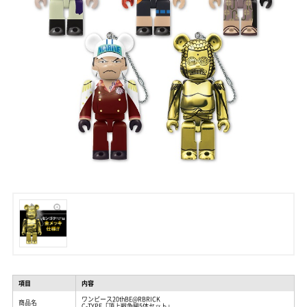
項目
内容
ワンピース20thBE@RBRICK
商品名
C-TYPE「頂上戦争編5体セット」