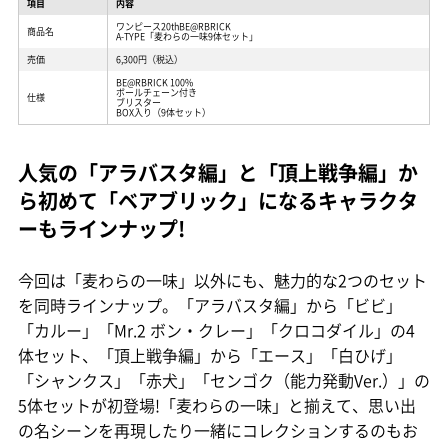
項目
内容
ワンピース20thBE@RBRICK
商品名
A-TYPE「麦わらの一味9体セット」
売価
6,300円（税込）
BE@RBRICK 100%
ボールチェーン付き
仕様
ブリスター
BOX入り（9体セット）
人気の「アラバスタ編」と「頂上戦争編」か
ら初めて「ベアブリック」になるキャラクタ
ーもラインナップ!
今回は「麦わらの一味」以外にも、魅力的な2つのセット
を同時ラインナップ。「アラバスタ編」から「ビビ」
「カルー」「Mr.2 ボン・クレー」「クロコダイル」の4
体セット、「頂上戦争編」から「エース」「白ひげ」
「シャンクス」「赤犬」「センゴク（能力発動Ver.）」の
5体セットが初登場!「麦わらの一味」と揃えて、思い出
の名シーンを再現したり一緒にコレクションするのもお