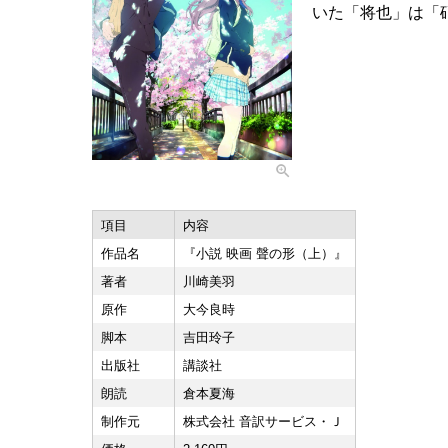
いた「将也」は「
項目
内容
作品名
『小説 映画 聲の形（上）』
著者
川崎美羽
原作
大今良時
脚本
吉田玲子
出版社
講談社
朗読
倉本夏海
制作元
株式会社 音訳サービス・Ｊ