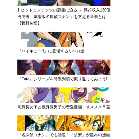
1.ヒットコンテンツの裏側に迫る － 興行収入130億
円突破「劇場版名探偵コナン」を支える音楽とは
【菅野祐悟】
『ハイキュー!!』に登場するリベロ達!
『Fate』シリーズを時系列順で振り返ってみよう!
高身長女子と低身長男子の恋愛漫画！オススメ５選
『名探偵コナン』でも話題！「公安」が題材の漫画