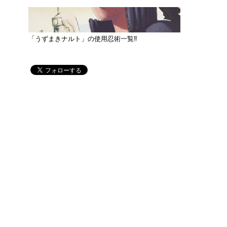
「うずまきナルト」の使用忍術一覧‼