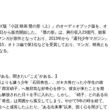
ズ版『小説 映画 聲の形（上）』のオーディオブック版を、オ
31日から販売開始した。『聲の形』は、興行収入23億円、観客
マンガが原作となっており、2013年から『週刊少年マガジン』
15」オトコ編で第1位などを受賞しており、マンガ、映画とも
なる。
がある。聞きたい"こえ"がある。】
を何よりも嫌う少年「石田将也」。ガキ大将だった小学生の彼
「西宮硝子」へ無邪気な好奇心を持つ。彼女が来たことを期
ら解放された日々を手に入れた。しかし、「硝子」とのある出
「将也」は周囲から孤立してしまう。やがて5年の時を経て、
生へと成長したふたり。"ある出来事"以来、固く心を閉ざして