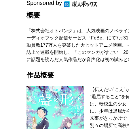
Sponsored by
概要
「株式会社オトバンク」は、人気映画のノベライ
ーディオブック配信サービス「FeBe」にて7月
動員数177万人を突破した大ヒットアニメ映画。
誌上で連載を開始し、「このマンガがすごい！20
に話題を読んだ人気作品だが音声化は初の試みと
作品概要
【伝えたい"こえ"
"退屈すること"
は、転校生の少女
に、少年は退屈か
来事がきっかけで
別々の場所で高校