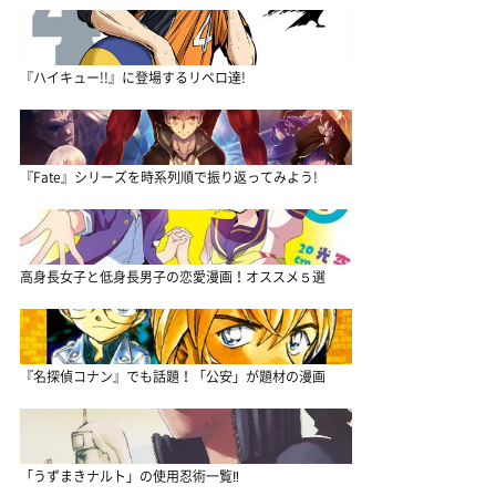
『ハイキュー!!』に登場するリベロ達!
『Fate』シリーズを時系列順で振り返ってみよう!
高身長女子と低身長男子の恋愛漫画！オススメ５選
『名探偵コナン』でも話題！「公安」が題材の漫画
「うずまきナルト」の使用忍術一覧‼