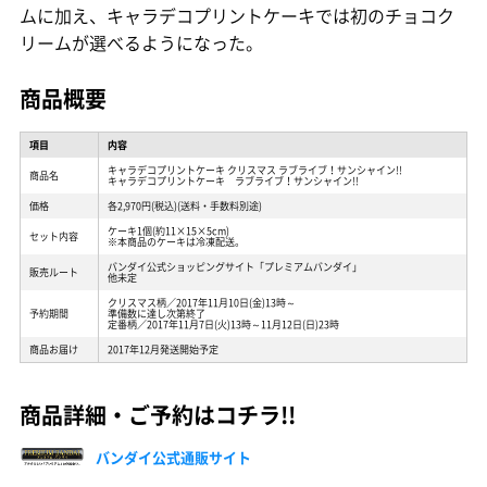
ムに加え、キャラデコプリントケーキでは初のチョコク
リームが選べるようになった。
商品概要
項目
内容
キャラデコプリントケーキ クリスマス ラブライブ！サンシャイン!!
商品名
キャラデコプリントケーキ ラブライブ！サンシャイン!!
価格
各2,970円(税込)(送料・手数料別途)
ケーキ1個(約11×15×5cm)
セット内容
※本商品のケーキは冷凍配送。
バンダイ公式ショッピングサイト「プレミアムバンダイ」
販売ルート
他未定
クリスマス柄／2017年11月10日(金)13時～
予約期間
準備数に達し次第終了
定番柄／2017年11月7日(火)13時～11月12日(日)23時
商品お届け
2017年12月発送開始予定
商品詳細・ご予約はコチラ!!
バンダイ公式通販サイト