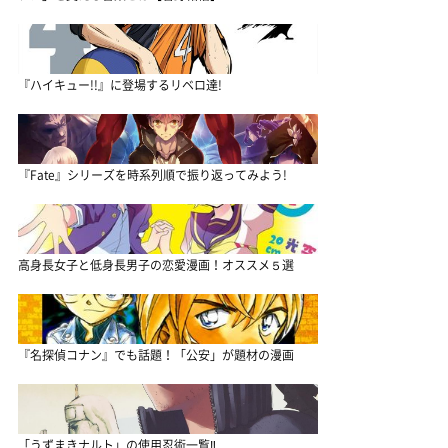
『ハイキュー!!』に登場するリベロ達!
『Fate』シリーズを時系列順で振り返ってみよう!
高身長女子と低身長男子の恋愛漫画！オススメ５選
『名探偵コナン』でも話題！「公安」が題材の漫画
「うずまきナルト」の使用忍術一覧‼