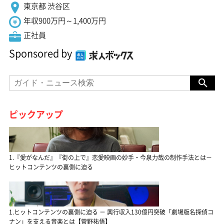
東京都 渋谷区
年収900万円～1,400万円
正社員
Sponsored by
ピックアップ
1.『愛がなんだ』『街の上で』恋愛映画の妙手・今泉力哉の制作手法とは－
ヒットコンテンツの裏側に迫る
1.ヒットコンテンツの裏側に迫る － 興行収入130億円突破「劇場版名探偵コ
ナン」を支える音楽とは【菅野祐悟】