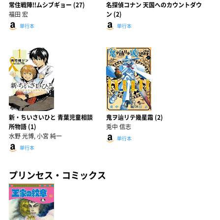
常住戦陣!!ムシブギョー (27)
名探偵コナン 天国へのカウントダウ
福田 宏
ン (2)
単行本
単行本
新・ちいさいひと 青葉児童相談
鬼ヲ辿リテ幾星霜 (2)
所物語 (1)
兎中 信志
水野 光博, 小宮 純一
単行本
単行本
プリンセス・コミックス