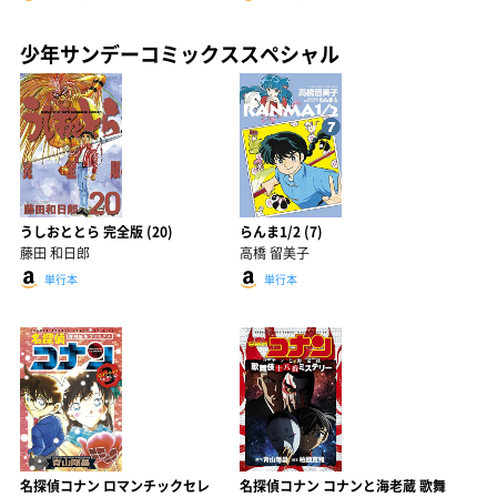
少年サンデーコミックススペシャル
うしおととら 完全版 (20)
らんま1/2 (7)
藤田 和日郎
高橋 留美子
単行本
単行本
名探偵コナン ロマンチックセレ
名探偵コナン コナンと海老蔵 歌舞