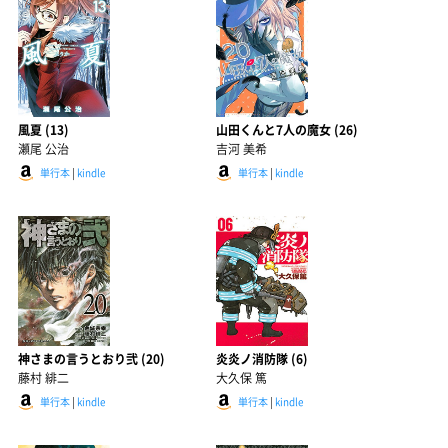
風夏 (13)
山田くんと7人の魔女 (26)
瀬尾 公治
吉河 美希
単行本
|
kindle
単行本
|
kindle
神さまの言うとおり弐 (20)
炎炎ノ消防隊 (6)
藤村 緋二
大久保 篤
単行本
|
kindle
単行本
|
kindle