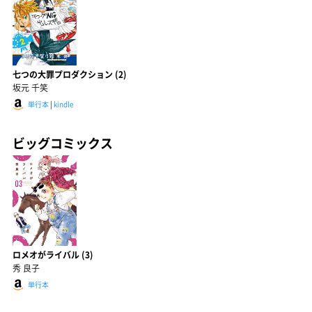
七つの大罪プロダクション (2)
坂元 千笑
単行本
|
kindle
ビッグコミックス
ロメオがライバル (3)
秀 良子
単行本