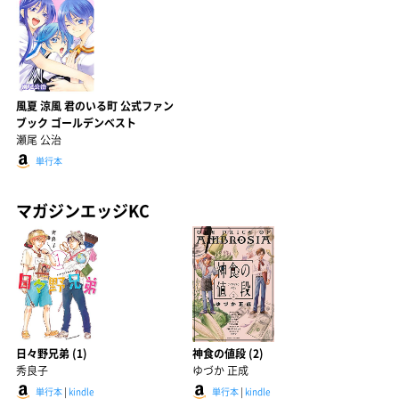
風夏 涼風 君のいる町 公式ファン
ブック ゴールデンベスト
瀬尾 公治
単行本
マガジンエッジKC
日々野兄弟 (1)
神食の値段 (2)
秀良子
ゆづか 正成
単行本
|
kindle
単行本
|
kindle