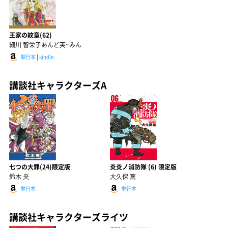
王家の紋章(62)
細川 智栄子あんど芙~みん
単行本
|
kindle
講談社キャラクターズA
七つの大罪(24)限定版
炎炎ノ消防隊 (6) 限定版
鈴木 央
大久保 篤
単行本
単行本
講談社キャラクターズライツ