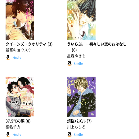
クイーンズ・クオリティ (3)
ういらぶ。―初々しい恋のおはなし
最富キョウスケ
― (6)
星森ゆきも
kindle
kindle
37.5℃の涙 (8)
煩悩パズル (7)
椎名チカ
川上ちひろ
kindle
kindle