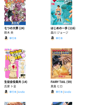
七つの大罪 (24)
はじめの一歩 (116)
鈴木 央
森川 ジョージ
単行本
単行本
生徒会役員共 (14)
FAIRY TAIL (59)
氏家 ト全
真島 ヒロ
単行本
|
kindle
単行本
|
kindle