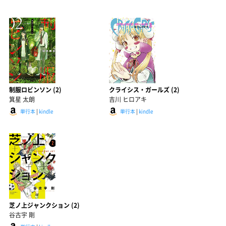
制服ロビンソン (2)
クライシス・ガールズ (2)
箕星 太朗
吉川 ヒロアキ
単行本
|
kindle
単行本
|
kindle
芝ノ上ジャンクション (2)
谷古宇 剛