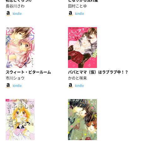
初恋とくちづけ
となりから流れ星
長谷川さわ
田村ことゆ
kindle
kindle
スウィート・ビタールーム
パパとママ（仮）はラブラブ中！？
市川ショウ
かのと咲来
kindle
kindle