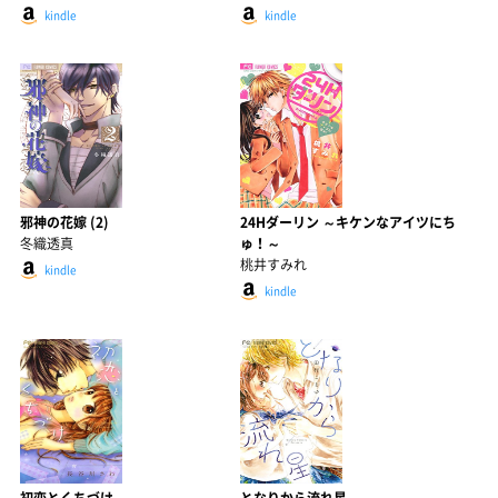
kindle
kindle
邪神の花嫁 (2)
24Hダーリン ～キケンなアイツにち
冬織透真
ゅ！～
桃井すみれ
kindle
kindle