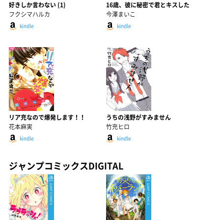
好きしか言わない (1)
16歳、彼に秘密で君とキスした
フクシマハルカ
今澤まいこ
kindle
kindle
リア充なので爆発します！！
うちの浅野がすみません
花本麻実
竹充ヒロ
kindle
kindle
ジャンプコミックスDIGITAL