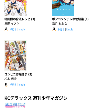
紺田照の合法レシピ (3)
ポンコツンデレな幼馴染 (1)
馬田 イスケ
海月 れおな
単行本
|
kindle
単行本
|
kindle
コンビニお嬢さま (2)
松本 明澄
単行本
|
kindle
KCデラックス 週刊少年マガジン