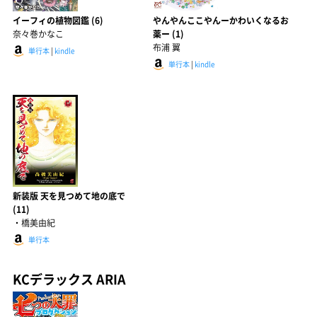
イーフィの植物図鑑 (6)
やんやんここやんーかわいくなるお
奈々巻かなこ
薬ー (1)
布浦 翼
単行本
|
kindle
単行本
|
kindle
新装版 天を見つめて地の底で
(11)
・橋美由紀
単行本
KCデラックス ARIA