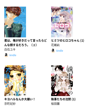
君は、俺が好きだって言ったらど
ヒミツのヒロコちゃん (1)
んな顔するだろう。（２）
花緒莉
白石ユキ
kindle
kindle
キヨハルなんか大嫌い！
執事たちの沈黙 (1)
京町妃紗
桜田雛