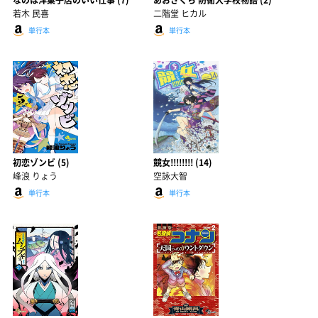
なのは洋菓子店のいい仕事 (7)
あおざくら 防衛大学校物語 (2)
若木 民喜
二階堂 ヒカル
単行本
単行本
初恋ゾンビ (5)
競女!!!!!!!! (14)
峰浪 りょう
空詠大智
単行本
単行本