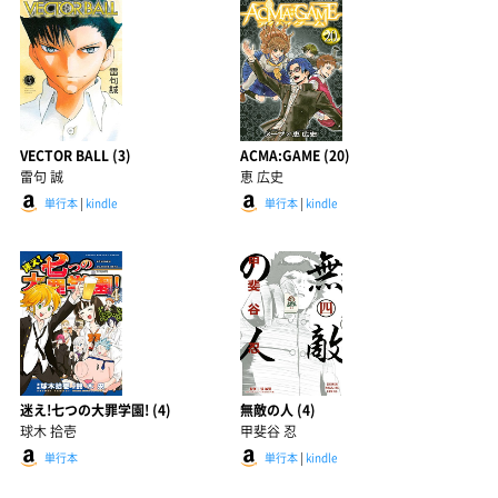
VECTOR BALL (3)
ACMA:GAME (20)
雷句 誠
恵 広史
単行本
|
kindle
単行本
|
kindle
迷え!七つの大罪学園! (4)
無敵の人 (4)
球木 拾壱
甲斐谷 忍
単行本
単行本
|
kindle