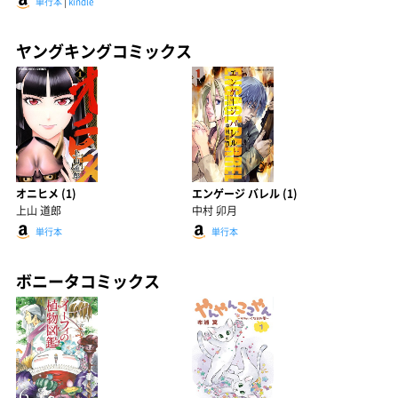
単行本
|
kindle
ヤングキングコミックス
オニヒメ (1)
エンゲージ バレル (1)
上山 道郎
中村 卯月
単行本
単行本
ボニータコミックス