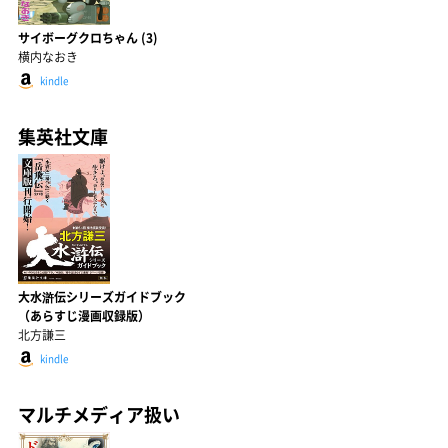
サイボーグクロちゃん (3)
横内なおき
kindle
集英社文庫
大水滸伝シリーズガイドブック
（あらすじ漫画収録版）
北方謙三
kindle
マルチメディア扱い