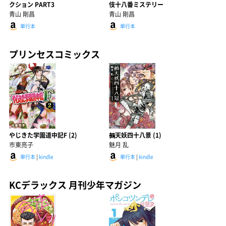
クション PART3
伎十八番ミステリー
青山 剛昌
青山 剛昌
単行本
単行本
プリンセスコミックス
やじきた学園道中記F (2)
鵺天妖四十八景 (1)
市東亮子
魅月 乱
単行本
|
kindle
単行本
|
kindle
KCデラックス 月刊少年マガジン