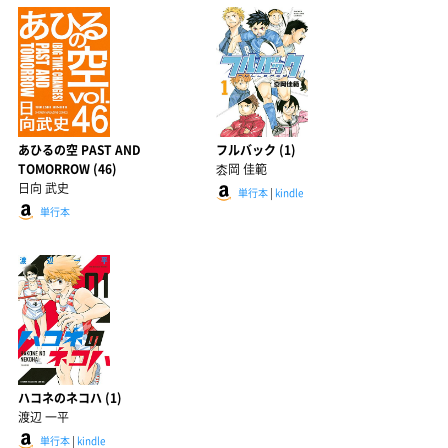
あひるの空 PAST AND
フルバック (1)
TOMORROW (46)
枩岡 佳範
日向 武史
単行本
|
kindle
単行本
ハコネのネコハ (1)
渡辺 一平
単行本
|
kindle