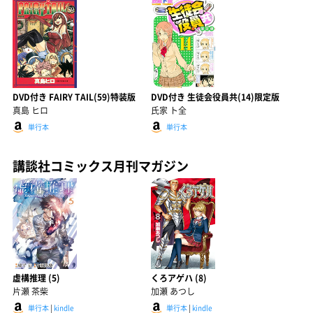
DVD付き FAIRY TAIL(59)特装版
DVD付き 生徒会役員共(14)限定版
真島 ヒロ
氏家 ト全
単行本
単行本
講談社コミックス月刊マガジン
虚構推理 (5)
くろアゲハ (8)
片瀬 茶柴
加瀬 あつし
単行本
|
kindle
単行本
|
kindle