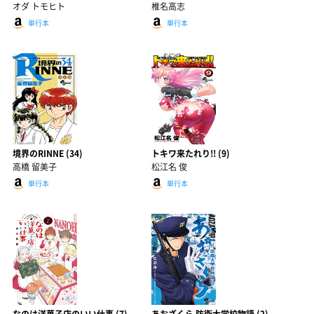
オダ トモヒト
椎名高志
単行本
単行本
境界のRINNE (34)
トキワ来たれり!! (9)
高橋 留美子
松江名 俊
単行本
単行本