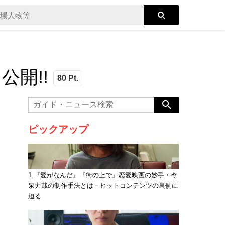
開!!
80 Pt.
ピックアップ
1.『愛がなんだ』『街の上で』恋愛映画の妙手・今
泉力哉の制作手法とは－ヒットコンテンツの裏側に
迫る