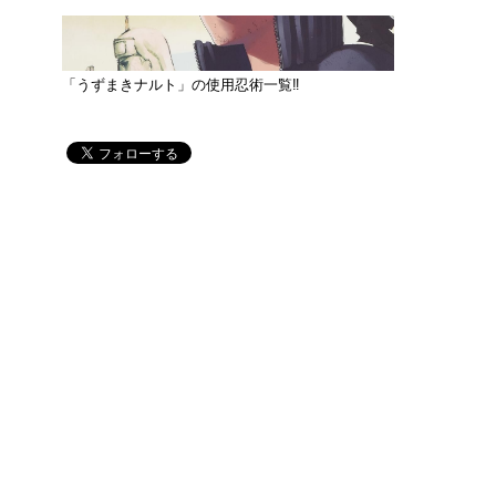
「うずまきナルト」の使用忍術一覧‼