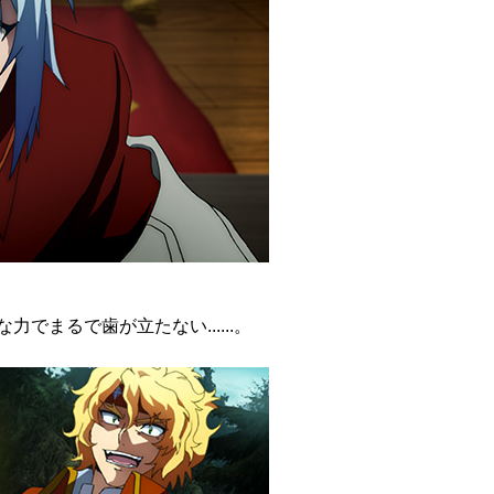
でまるで歯が立たない......。