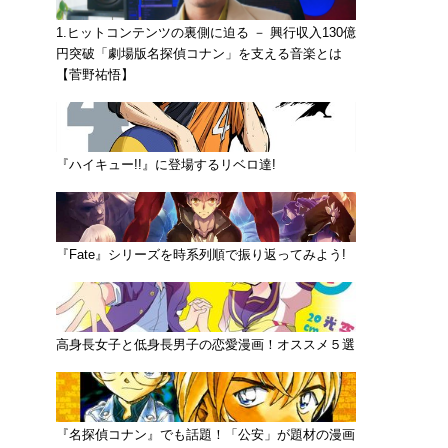
1.ヒットコンテンツの裏側に迫る － 興行収入130億
円突破「劇場版名探偵コナン」を支える音楽とは
【菅野祐悟】
『ハイキュー!!』に登場するリベロ達!
『Fate』シリーズを時系列順で振り返ってみよう!
高身長女子と低身長男子の恋愛漫画！オススメ５選
『名探偵コナン』でも話題！「公安」が題材の漫画