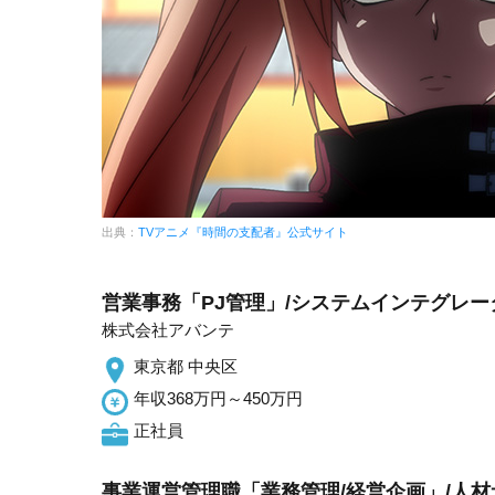
出典：
TVアニメ『時間の支配者』公式サイト
営業事務「PJ管理」/システムインテグレ
株式会社アバンテ
東京都 中央区
年収368万円～450万円
正社員
事業運営管理職「業務管理/経営企画」/人材