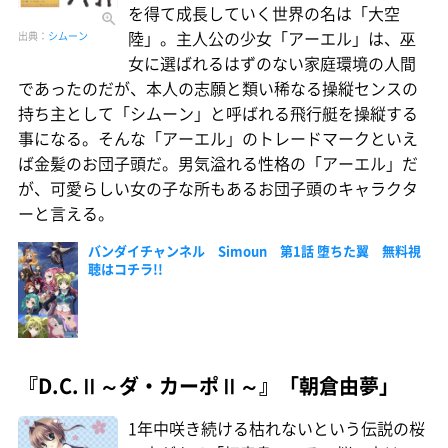
を得て成長していく世界の名は「大空
陸」。主人公の少女「アーエル」は、巫
出典：
シムーン
女に選ばれるはずのない家庭環境の人間
であったのだが、本人の志願と類い稀なる操縦センスの
持ち主として「シムーン」と呼ばれる飛行艇を操縦する
事になる。そんな「アーエル」のトレードマークといえ
ば金髪のお団子頭だ。男気溢れる性格の「アーエル」だ
が、可愛らしい女の子な所もあるお団子頭のキャラクタ
ーと言える。
バンダイチャンネル Simoun 第1話 堕ちた翼 無料視
聴はコチラ!!
『D.C.Ⅱ～ダ・カーポⅡ～』「朝倉由夢」
1年中咲き続ける枯れないという伝説の桜