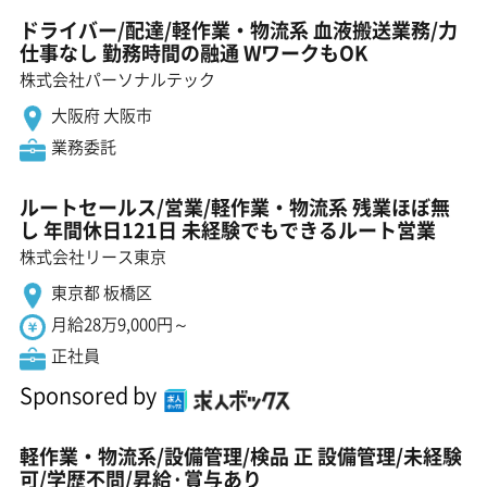
ドライバー/配達/軽作業・物流系 血液搬送業務/力
仕事なし 勤務時間の融通 WワークもOK
株式会社パーソナルテック
大阪府 大阪市
業務委託
ルートセールス/営業/軽作業・物流系 残業ほぼ無
し 年間休日121日 未経験でもできるルート営業
株式会社リース東京
東京都 板橋区
月給28万9,000円～
正社員
Sponsored by
軽作業・物流系/設備管理/検品 正 設備管理/未経験
可/学歴不問/昇給·賞与あり