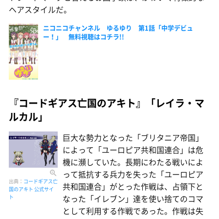
ヘアスタイルだ。
ニコニコチャンネル ゆるゆり 第1話「中学デビュ
ー！」 無料視聴はコチラ!!
『コードギアス亡国のアキト』「レイラ・マ
ルカル」
巨大な勢力となった「ブリタニア帝国」
によって「ユーロピア共和国連合」は危
機に瀕していた。長期にわたる戦いによ
って抵抗する兵力を失った「ユーロピア
出典：
コードギアス亡
共和国連合」がとった作戦は、占領下と
国のアキト 公式サイ
なった「イレブン」達を使い捨てのコマ
ト
として利用する作戦であった。作戦は失