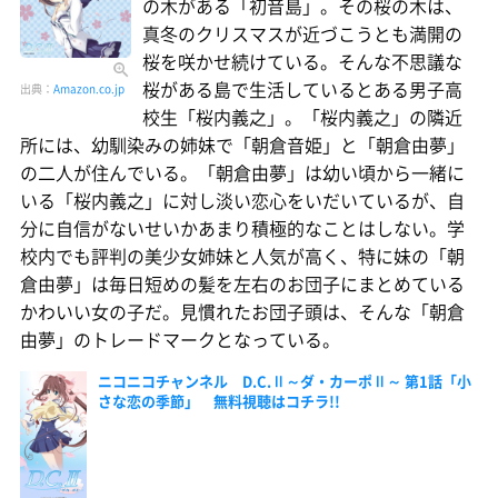
の木がある「初音島」。その桜の木は、
真冬のクリスマスが近づこうとも満開の
桜を咲かせ続けている。そんな不思議な
桜がある島で生活しているとある男子高
出典：
Amazon.co.jp
校生「桜内義之」。「桜内義之」の隣近
所には、幼馴染みの姉妹で「朝倉音姫」と「朝倉由夢」
の二人が住んでいる。「朝倉由夢」は幼い頃から一緒に
いる「桜内義之」に対し淡い恋心をいだいているが、自
分に自信がないせいかあまり積極的なことはしない。学
校内でも評判の美少女姉妹と人気が高く、特に妹の「朝
倉由夢」は毎日短めの髪を左右のお団子にまとめている
かわいい女の子だ。見慣れたお団子頭は、そんな「朝倉
由夢」のトレードマークとなっている。
ニコニコチャンネル D.C.Ⅱ～ダ・カーポⅡ～ 第1話「小
さな恋の季節」 無料視聴はコチラ!!